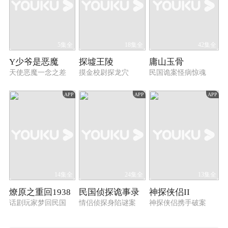
5集全
18集全
42集全
Y少爷是恶魔
探墟王陵
庸山玉骨
天使恶魔一念之差
摸金校尉探龙穴
民国诡案怪病惊魂
APP
APP
APP
14集全
24集全
13集全
燎原之重回1938
民国侦探诡事录
神探侠侣II
话剧玩家梦回民国
情侣侦探身陷谜案
神探侠侣携手破案