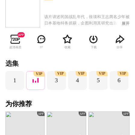
该片讲述民国战乱年代，徐瑛和王志两名少年被
日本基地特务抓获，企图利用其研究出激发人体
展开
潜能的“超级人种”，操控提升战力。徐瑛由于其
特殊体质和毅力，侥幸逃脱基地并被附近住民所
救，在发现自身能力和时日无多的现状后，不气
超清画质
收藏
下载
分享
37
馁，设法与基地特务周旋，凭借超人毅力，并最
后战胜敌人的正能量故事。
选集
VIP
VIP
VIP
VIP
VIP
1
3
4
5
6
为你推荐
APP
APP
APP