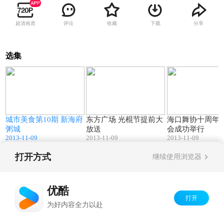
超清画质
评论
收藏
下载
分享
选集
2
07:39
02:43
饭
城市美食第10期 新海府
东方广场 光棍节提前大
海口舞协十周年
粥城
放送
会成功举行
2013-11-09
2013-11-09
2013-11-09
打开方式
继续使用浏览器
Copyright©
2026
优酷 youku.com
版权所有
京ICP备06050721号-1
优酷
打开
为好内容全力以赴