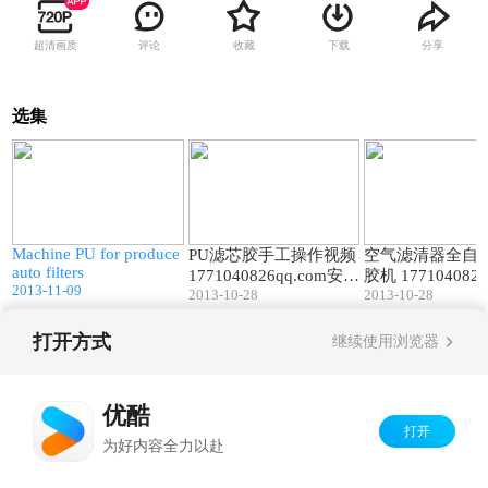
超清画质
评论
收藏
下载
分享
选集
2
03:41
04:00
o
Machine PU for produce
PU滤芯胶手工操作视频
空气滤清器全自动
auto filters
1771040826qq.com安平
胶机 1771040826
2013-11-09
2013-10-28
2013-10-28
县三联过滤器材785050
平县三联过滤器材7
8
508
打开方式
继续使用浏览器
Copyright©
2026
优酷 youku.com
版权所有
京ICP备06050721号-1
优酷
打开
为好内容全力以赴