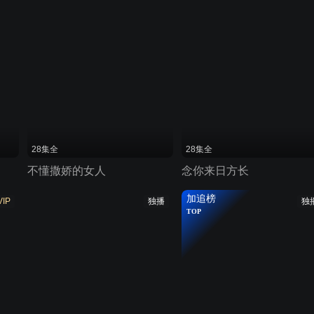
28集全
28集全
不懂撒娇的女人
念你来日方长
加追榜
VIP
独播
独
TOP