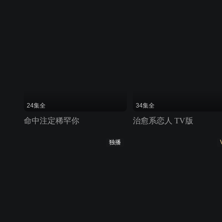
24集全
34集全
命中注定稀罕你
治愈系恋人 TV版
独播