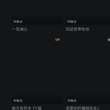
36集全
58集全
一见倾心
归还世界给你
VIP
40集全
30集全
南方有乔木 TV版
亲爱的柠檬精先生2