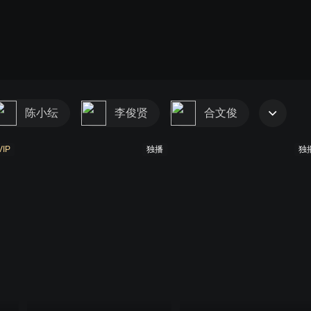
陈小纭
李俊贤
合文俊
VIP
独播
独