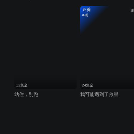
豆瓣
8.1分
12集全
24集全
站住，别跑
我可能遇到了救星