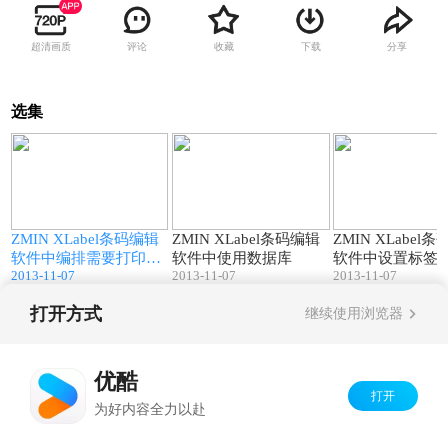
超清画质
评论
收藏
下载
分享
选集
6
05:50
01:38
a
ZMIN XLabel条码编辑
ZMIN XLabel条码编辑
ZMIN XLabel
软件中编排需要打印的
软件中使用数据库
软件中设置标签
2013-11-07
2013-11-07
2013-11-07
内容
大小
打开方式
继续使用浏览器
Copyright©
2026
优酷 youku.com
版权所有
京ICP备06050721号-1
优酷
打开
为好内容全力以赴