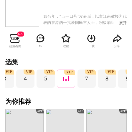
1948年，“五一口号”发表后，以童江南教授为代
表的在港的一批爱国民主人士，积极响应共产党
展开
的召唤，准备回到解放区。国民党反动派对此横
加阻扰和破坏，他们派出特务张少幕，假冒共产
党，妄图诱骗甚至绑架童教授等民主人士。我党
超清画质
收藏
下载
分享
15
地下工作者苏行接到任务赶往香港，与国民党特
务展开了一场生死较量。苏行刚到香港，敌人就
杀害了引荐他与童教授认识的大公报副主编涂
选集
哲，这给他的工作造成极大困难。为了尽快取得
VIP
VIP
VIP
VIP
VIP
V
童教授的信任，苏行从追查杀害涂哲的凶手入
VIP
3
4
5
7
8
9
手，挖出了张少幕的直接联络人党勋琦，发现了
暗藏的特务“蜂王”，阻止了张少幕带童教授离港
的行动，揭开了隐藏在童教授家中的国民党特
务“蜂王”的真面目，成功的将童教授等民主人士
为你推荐
安全护送回解放区。
APP
APP
APP