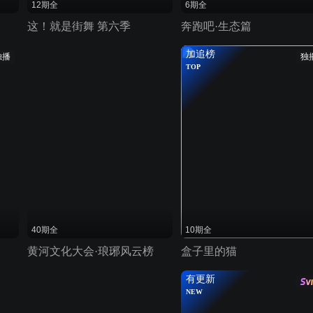
12期全
6期全
这！就是街舞 第六季
奔跑吧·生态篇
加追榜
独播
独
TOP
40期全
10期全
黄河文化大会·琅琊风云榜
盒子里的猫
有更新
NEW