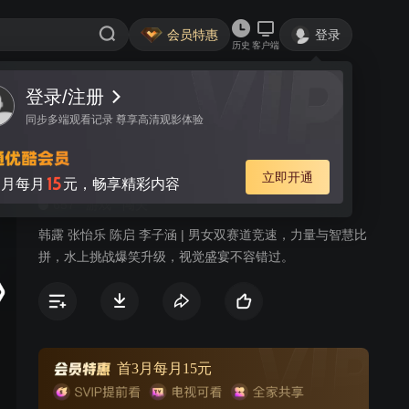
会员特惠
登录
历史
客户端
登录/注册
视频
讨论
同步多端观看记录 尊享高清观影体验
男生女生向前冲 2024
简介
立即开通
15
月每月
元，畅享精彩内容
657
游戏
闯关
韩露 张怡乐 陈启 李子涵 | 男女双赛道竞速，力量与智慧比
拼，水上挑战爆笑升级，视觉盛宴不容错过。
首3月每月15元