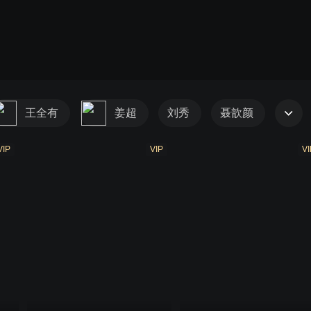
王全有
姜超
刘秀
聂歆颜
VIP
VIP
VI