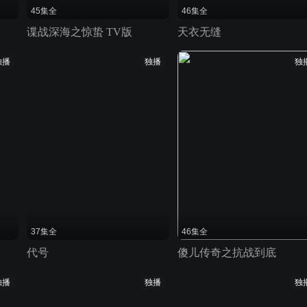
45集全
46集全
谍战深海之惊蛰 TV版
天衣无缝
独播
独播
独
37集全
46集全
代号
傻儿传奇之抗战到底
独播
独播
独