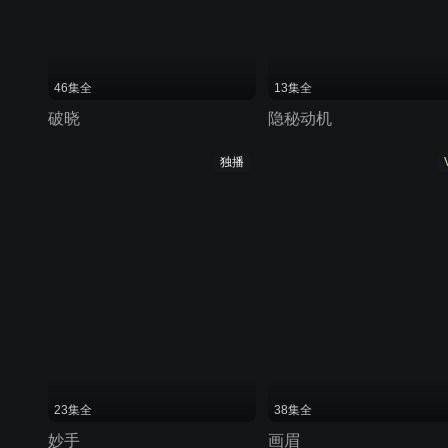
46集全
13集全
破晓
隐秘动机
独播
23集全
38集全
妙手
画眉