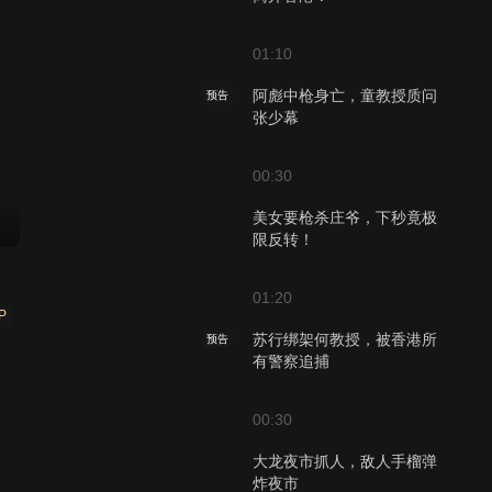
01:10
阿彪中枪身亡，童教授质问
预告
张少幕
00:30
美女要枪杀庄爷，下秒竟极
限反转！
01:20
P
苏行绑架何教授，被香港所
预告
有警察追捕
00:30
大龙夜市抓人，敌人手榴弹
炸夜市