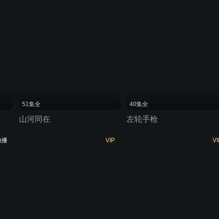
51集全
40集全
山河同在
左轮手枪
独播
VIP
VI