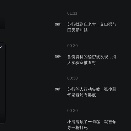
01:11
苏行找到庄老大，臭口强与
预告
国民党勾结
00:30
P
备份资料的秘密被发现，海
预告
大实验室被查封
00:30
苏行等人行动失败，张少幕
预告
怀疑货舱有卧底
00:30
小混混顶了一句嘴，就被领
导一枪打死