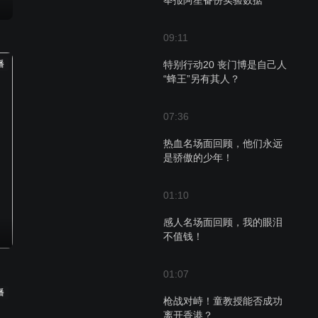
举报阿笙备份实验数据
09:11
播
特别行动20 丧门博是自己人
“蜂王”另有其人？
07:36
热血名场面回顾，他们永远
是骄傲的少年！
01:10
感人名场面回顾，我的眼泪
不值钱！
01:07
播
枪战对峙！童教授能否成功
离开香港？