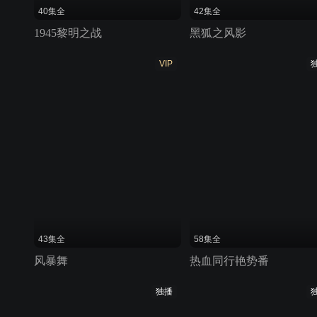
40集全
42集全
1945黎明之战
黑狐之风影
VIP
43集全
58集全
风暴舞
热血同行艳势番
独播