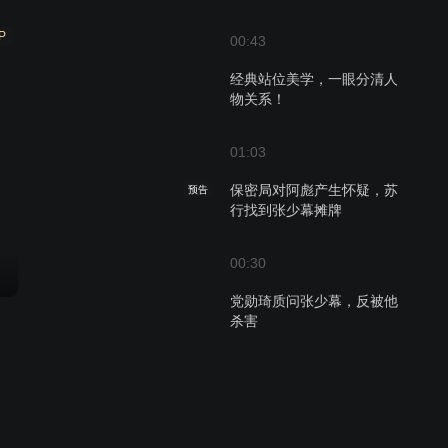
P
00:43
经典站位美学，一眼分清人
物关系！
01:03
保密局对阿彪产生怀疑，苏
预告
行找到张少幕摊牌
00:30
党勋琦质问张少幕，反被他
杀害
01:11
众人为张少幕求情，苏行怀
预告
疑其是国民党特务