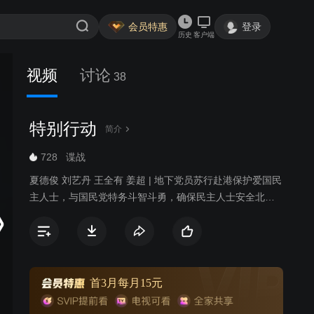
会员特惠
登录
历史
客户端
视频
讨论
38
特别行动
简介
728
谍战
夏德俊 刘艺丹 王全有 姜超 | 地下党员苏行赴港保护爱国民
主人士，与国民党特务斗智斗勇，确保民主人士安全北
上。
首3月每月15元