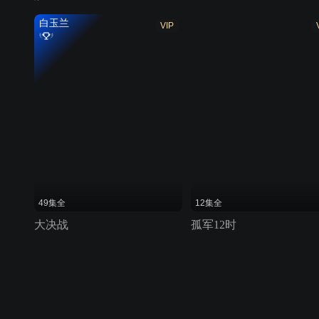
白玉兰
VIP
49集全
12集全
大决战
孤军12时