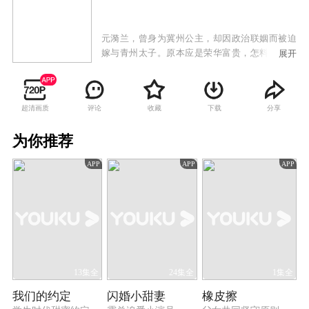
元漪兰，曾身为冀州公主，却因政治联姻而被迫
嫁与青州太子。原本应是荣华富贵，怎料命运多
展开
舛，青州太子在一夜之间夺取冀州大权，致使她
沦为亡国公主，最终含恨而终。然而，命运似乎
并不打算就此放过她。当她再次醒来时，已身处
超清画质
评论
收藏
下载
分享
一个截然不同的世界，成为一名正在摸爬滚打的
新人模特。正当她努力适应这个全新环境时，一
为你推荐
个熟悉的身影出现在她的视线中——瞿承雍，他
与她生前深爱的太傅长得一模一样。瞿承雍，世
APP
APP
APP
家大族的富家子弟，英俊潇洒，却对元漪兰态度
冷漠，甚至提出了分手。元漪兰心痛不已，但更
令她头痛的是，一个名叫夏桐的青州公主，一心
想要嫁给瞿承雍，不断纠缠挑衅元漪兰。面对重
重困境，元漪兰并未退缩。她凭借着自己的智慧
和才华，在模特圈中崭露头角。
13集全
24集全
1集全
我们的约定
闪婚小甜妻
橡皮擦