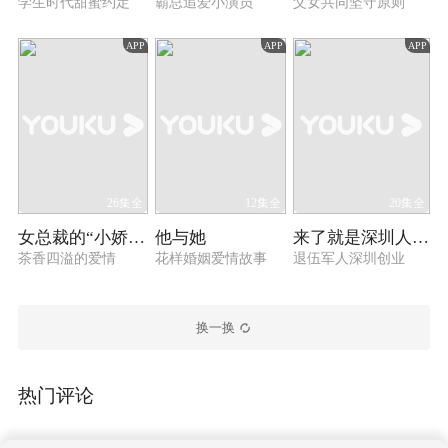
学生时代甜蜜约定
霸总追爱小演员
父女共同坚守原则
APP
APP
APP
26集全
12集全
20集全
女总裁的“小娇夫”
他与她
来了就是深圳人之立正，永不稍息
茶香四溢的爱情
花样婚姻爱情故事
退伍军人深圳创业
换一换
热门评论