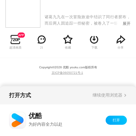
诸葛九九在一次冒险旅途中结识了同行者胶布，
而后两人因追踪一些秘密，被卷入了一场离奇的
展开
逃生游戏当中，在这里机关层出不穷、危机处处
致命，只有拼命逃到下一关才有活下去的希望。
超清画质
收藏
下载
分享
21
Copyright©
2026
优酷 youku.com
版权所有
京ICP备06050721号-1
打开方式
继续使用浏览器
优酷
打开
为好内容全力以赴