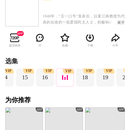
1948年，“五一口号”发表后，以童江南教授为代
表的在港的一批爱国民主人士，积极响应共产党
展开
的召唤，准备回到解放区。国民党反动派对此横
加阻扰和破坏，他们派出特务张少幕，假冒共产
党，妄图诱骗甚至绑架童教授等民主人士。我党
超清画质
收藏
下载
分享
30
地下工作者苏行接到任务赶往香港，与国民党特
务展开了一场生死较量。苏行刚到香港，敌人就
杀害了引荐他与童教授认识的大公报副主编涂
选集
哲，这给他的工作造成极大困难。为了尽快取得
VIP
VIP
VIP
VIP
VIP
V
童教授的信任，苏行从追查杀害涂哲的凶手入
VIP
14
15
16
18
19
20
手，挖出了张少幕的直接联络人党勋琦，发现了
暗藏的特务“蜂王”，阻止了张少幕带童教授离港
的行动，揭开了隐藏在童教授家中的国民党特
务“蜂王”的真面目，成功的将童教授等民主人士
为你推荐
安全护送回解放区。
APP
APP
APP