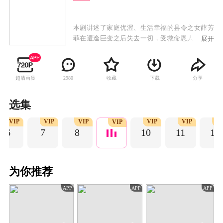
本剧讲述了家庭优渥、生活幸福的县令之女薛芳
菲在遭逢巨变之后失去一切，受救命恩人、中书
展开
令之女姜梨之托，以姜梨的身份回到京城，并在
肃国公萧蘅等人的帮助下，克服重重艰险，不断
努力对抗不公，救出意外入狱的父亲，并帮助萧
超清画质
收藏
下载
分享
2980
蘅匡扶正义，守护黎民百姓，最终重获美好生活
的故事。
选集
VIP
VIP
VIP
VIP
VIP
VI
VIP
6
7
8
10
11
12
为你推荐
APP
APP
APP