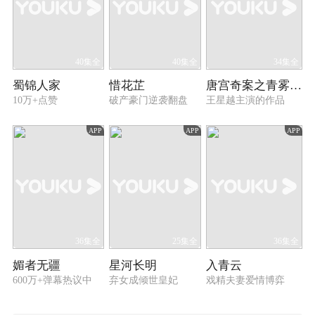
40集全
40集全
34集全
蜀锦人家
惜花芷
唐宫奇案之青雾风鸣
10万+点赞
破产豪门逆袭翻盘
王星越主演的作品
APP
APP
APP
36集全
25集全
36集全
媚者无疆
星河长明
入青云
600万+弹幕热议中
弃女成倾世皇妃
戏精夫妻爱情博弈