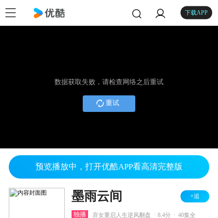
下载APP
数据获取失败，请检查网络之后重试
重试
预览播放中，打开优酷APP看高清完整版
墨雨云间
+追
.
.
独播
弃女重启人生逆风翻盘
8.4分
40集全