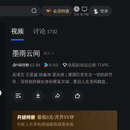
会员特惠
登录
历史
客户端
视频
讨论
1732
墨雨云间
简介
62.84
8.4分
电视剧加追总榜·TOP5
生花剧场
N刷指数
吴谨言 王星越 陈鑫海 梁永棋 | 遭遇巨变失去一切的薛芳
菲，顶替相府嫡女身份重返京城，重启人生逆风翻盘。
最低6元/月升SVIP
与家人共享电视端极致观看体验