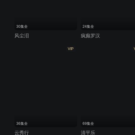
30集全
24集全
风尘泪
疯癫罗汉
VIP
36集全
69集全
云秀行
清平乐