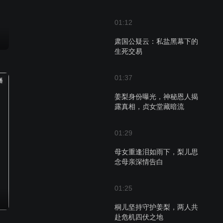
01:12
肃国公疑云：私盐黑幕下的
生死交易
01:37
播
姜梨身份曝光，神秘恩人揭
露真相，贞女堂藏暗流
01:29
母女重逢泪如雨下，梨儿思
念母亲深情告白
01:25
桐儿坚持守护姜梨，两人共
赴危机四伏之地