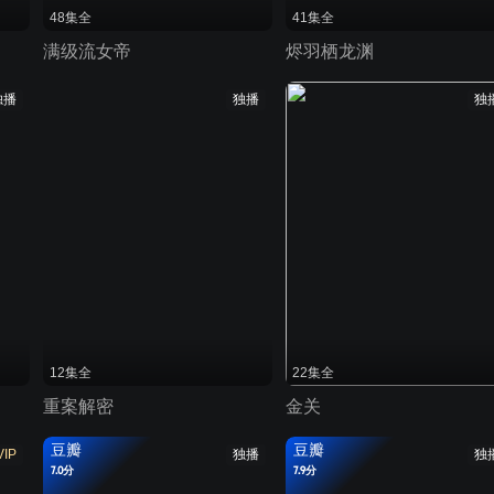
48集全
41集全
满级流女帝
烬羽栖龙渊
独播
独播
独
12集全
22集全
重案解密
金关
豆瓣
豆瓣
VIP
独播
独
7.0分
7.9分