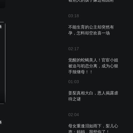
着别人的孩子嫁进相国府
03:18
播
不能生育的公主却突然有
孕，怎料却空欢喜一场
02:17
觉醒的蛇蝎美人！官宦小姐
被迫与初恋分离，成为心狠
手辣继母！！
01:03
姜梨真相大白，恩人揭露虐
待之谜
02:04
播
母女重逢泪如雨下，梨儿心
声：妈妈，我想你了！