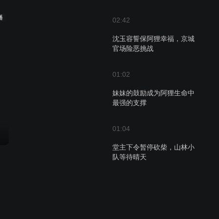
播
02:42
沈玉容誓保阿狸幸福，京城
官场险恶挑战
01:02
妹妹的鼓励成为阿狸生命中
最强的支撑
01:04
堂主下令暂停砍柴，山林小
队等待晴天
01:27
商人密谋神秘仪式，私盐案
背后隐藏更大势力