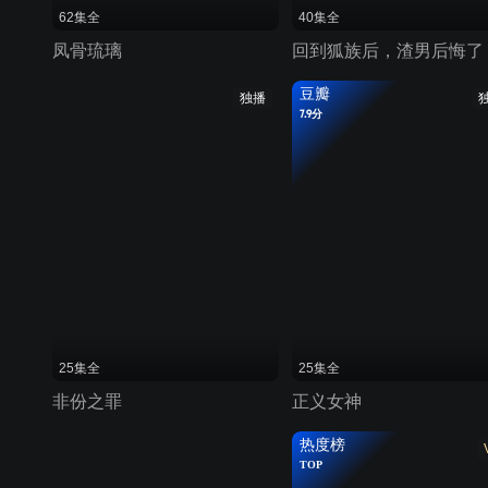
62集全
40集全
凤骨琉璃
回到狐族后，渣男后悔了
豆瓣
独播
7.9分
25集全
25集全
非份之罪
正义女神
热度榜
TOP