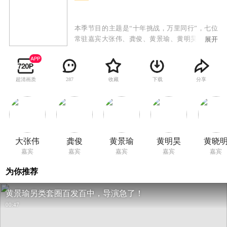
本季节目的主题是“十年挑战，万里同行”，七位
常驻嘉宾大张伟、龚俊、黄景瑜、黄明昊、黄晓
展开
明、贾乃亮、时代少年团严浩翔组成本季“极挑
团”，他们将一同迎接神秘的“X”挑战任务！
超清画质
收藏
下载
分享
287
大张伟
龚俊
黄景瑜
黄明昊
黄晓
嘉宾
嘉宾
嘉宾
嘉宾
嘉宾
为你推荐
黄景瑜另类套圈百发百中，导演急了！
00:47