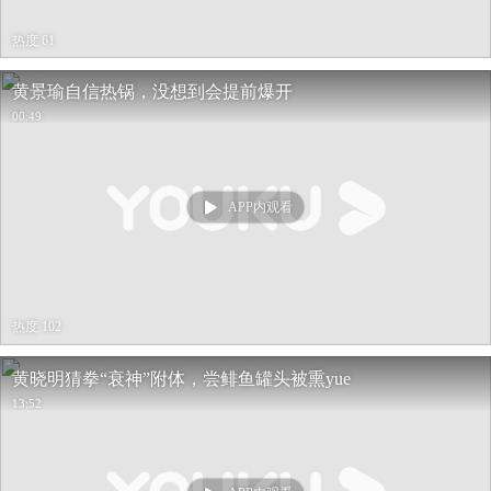
热度 61
黄景瑜自信热锅，没想到会提前爆开
00:49
APP内观看
热度 102
黄晓明猜拳“衰神”附体，尝鲱鱼罐头被熏yue
13:52