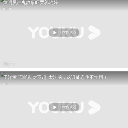
黄明昊讲鬼故事吓哭郭晓婷
00:50
APP内观看
热度 75
于洋黄景瑜说“对不起”太洗脑，这谁能忍住不笑啊！
02:22
APP内观看