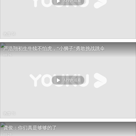
APP内观看
热度 58
严浩翔初生牛犊不怕虎，“小狮子”勇敢挑战跳伞
08:26
APP内观看
热度 76
龚俊：你们真是够够的了
00:28