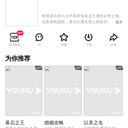
收视最高的六点半新闻报道是主播的必争之地。
在新闻电视部，资深主播文慧心和梁景仁分成两
展开
派、平分秋色，前者一番兴风作浪，终攀上管理
层之位。黄金时段女主播的空缺，引发连场风
暴。本剧解说版本由杭州“声纳”无障碍视听、杭
超清画质
收藏
下载
分享
10
州市残疾人综合服务中心、FM89杭州之声制作；
特别鸣谢：杭州市残疾人联合会、杭州文化广播
为你推荐
电视集团。
APP
APP
APP
46集全
16集全
29集全
幕后之王
婚姻攻略
以美之名