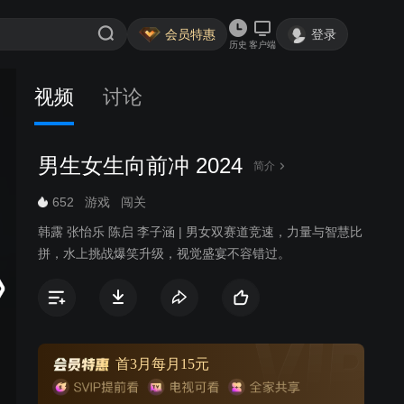
会员特惠
登录
历史
客户端
视频
讨论
男生女生向前冲 2024
简介
652
游戏
闯关
韩露 张怡乐 陈启 李子涵 | 男女双赛道竞速，力量与智慧比
拼，水上挑战爆笑升级，视觉盛宴不容错过。
首3月每月15元