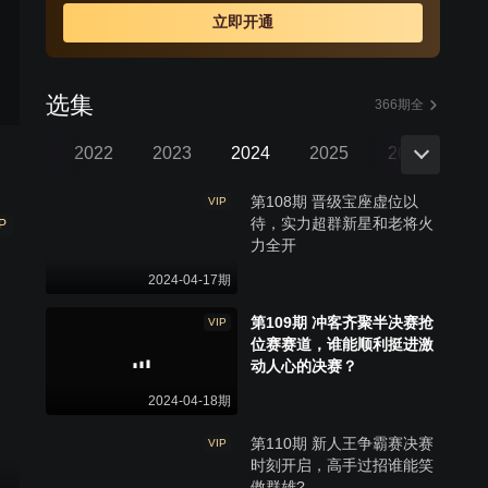
立即开通
选集
366期全
三季
2022
2023
2024
2025
2026
第108期 晋级宝座虚位以
VIP
待，实力超群新星和老将火
P
力全开
2024-04-17期
第109期 冲客齐聚半决赛抢
VIP
位赛赛道，谁能顺利挺进激
动人心的决赛？
2024-04-18期
第110期 新人王争霸赛决赛
VIP
时刻开启，高手过招谁能笑
傲群雄?