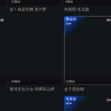
12期全
6期全
这！就是街舞 第六季
奔跑吧·生态篇
加追榜
独播
独
TOP
40期全
10期全
黄河文化大会·琅琊风云榜
盒子里的猫
有更新
NEW