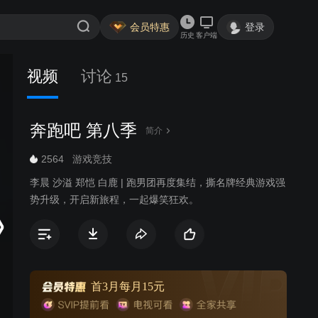
会员特惠
登录
历史
客户端
视频
讨论
15
奔跑吧 第八季
简介
2564
游戏竞技
李晨 沙溢 郑恺 白鹿 | 跑男团再度集结，撕名牌经典游戏强
势升级，开启新旅程，一起爆笑狂欢。
首3月每月15元