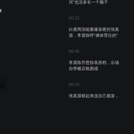
河”也没多长一个脑子
播
00:21
白鹿周深能量爆发硬控张真
源，李晨惊呼“俩体育社的”
00:45
李晨陈乔恩惊喜搭档，出场
自带横店氛围感
00:15
张真源狠起来连自己都泼，
兄弟团成员都快笑疯了
00:24
范丞丞本期的女搭档是“鱼香