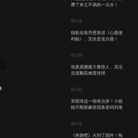
费了来之不易的一点水！
00:15
猜歌名陈乔恩拿捏《心愿便
利贴》，完全是送分题！
00:59
张真源腰腹力量惊人，灵活
后滚翻高难度传球
播
00:32
宋雨琦这一组有点拼！小姐
姐不顾形象惊现条形码刘海
00:24
《奔跑吧》火到了国外！匈