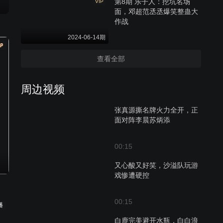
第8期 乐子人：挖坑名场
VIP
面，邓超范丞丞爆笑整蛊大
作战
2024-06-14期
查看全部
周边视频
张真源撕名牌火力全开，正
面对阵李晨苏炳添
00:15
又心酸又好笑，沙溢队玩游
戏惨遭硬控
00:15
播
白鹿完美避开水瓶，白白浪