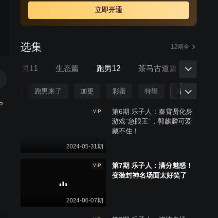
立即开通
选集
12期全
跑男11
生态篇
跑男12
茶马古道篇
跑男1
正片
跑男来了
加更
彩蛋
特辑
精编
P
第6期 乐子人：秦霄贤化身
VIP
游戏“急眼王”，郭麒麟可爱
藏不住！
2024-05-31期
第7期 乐子人：满分魅惑！
VIP
变装封神名场面太好笑了
2024-06-07期