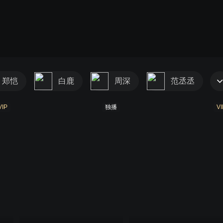
黄河篇
跑男9
黄河篇2
跑男10
共同富裕篇
郑恺
白鹿
周深
范丞丞
VIP
独播
VI