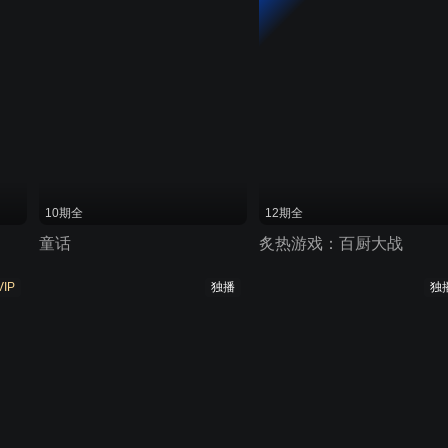
10期全
12期全
童话
炙热游戏：百厨大战
VIP
独播
独