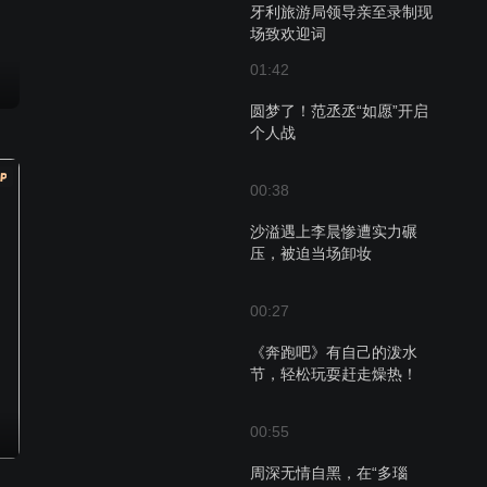
牙利旅游局领导亲至录制现
场致欢迎词
01:42
圆梦了！范丞丞“如愿”开启
个人战
00:38
沙溢遇上李晨惨遭实力碾
压，被迫当场卸妆
00:27
《奔跑吧》有自己的泼水
节，轻松玩耍赶走燥热！
00:55
周深无情自黑，在“多瑙