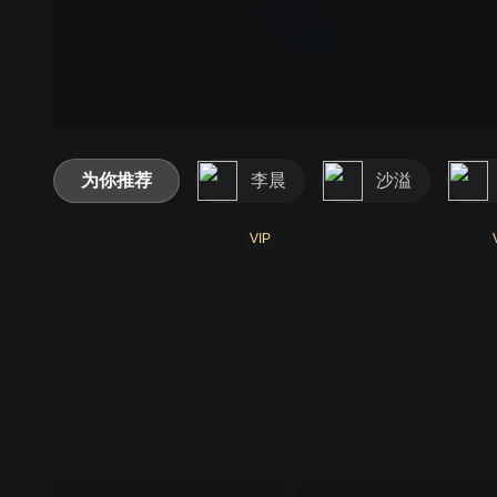
跑男3
跑男4
跑男5
跑男6
跑男7
跑男8
为你推荐
李晨
沙溢
VIP