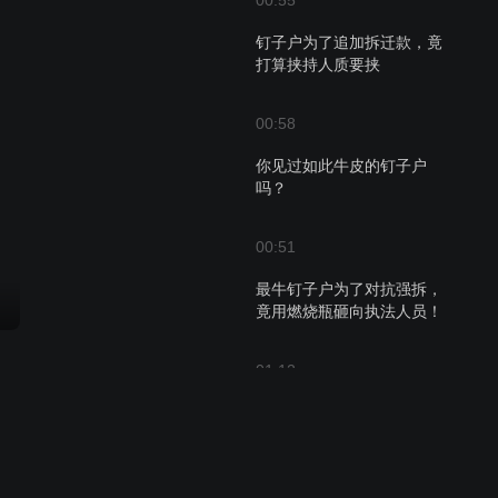
00:55
钉子户为了追加拆迁款，竟
打算挟持人质要挟
00:58
你见过如此牛皮的钉子户
吗？
00:51
最牛钉子户为了对抗强拆，
竟用燃烧瓶砸向执法人员！
01:12
一家子闹别扭的大场面，海
鲜粥重燃亲情的火焰
01:11