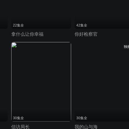
22集全
42集全
拿什么让你幸福
你好检察官
独
30集全
30集全
信访局长
我的山与海