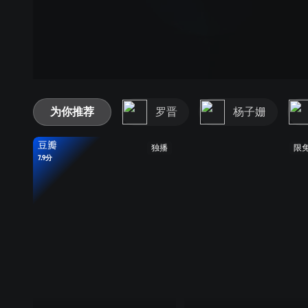
为你推荐
罗晋
杨子姗
豆瓣
独播
限
7.9分