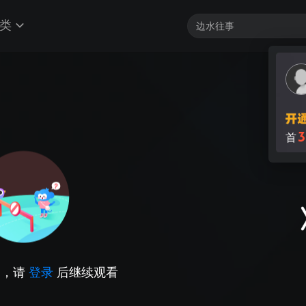
类
3
首
因，请
登录
后继续观看