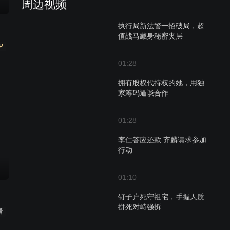
周边视频
执行局新法警一招破局，超
值战马藏身秘密夹层
P
01:28
拥有股权代持权的她，用独
家筹码逼谈合作
01:28
李仁答应还款 齐麟请求参加
行动
01:10
钉子户死守祖宅，手握人质
拼死对峙强拆
看