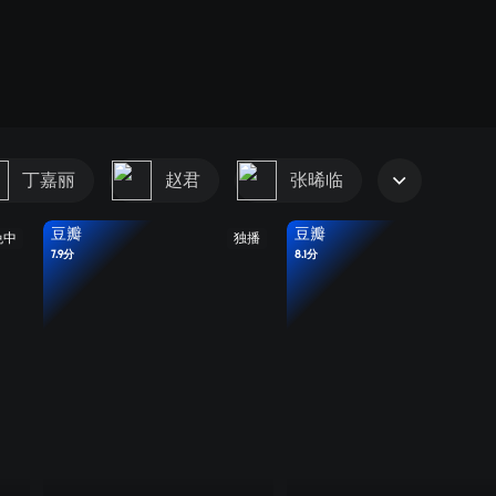
丁嘉丽
赵君
张晞临
豆瓣
豆瓣
免中
独播
7.9分
8.1分