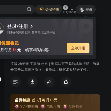
会员特惠
登录
历史
客户端
登录/注册
视频
讨论
190
同步多端观看记录 尊享高清观影体验
执行法官
简介
立即开通
15
月每月
元，畅享精彩内容
1163
8.2分
律政题材
罗晋 杨子姗 丁嘉丽 赵君 | 刑庭法官齐麟转战执行局，与庭
长楚云从摩擦不断到并肩作战，破解多起疑难案件。
首3月每月15元