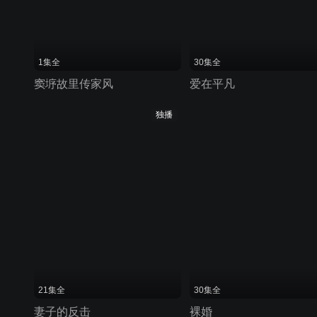
1集全
30集全
窦垿故里传家风
爱在平凡
独播
21集全
30集全
妻子的反击
裸婚