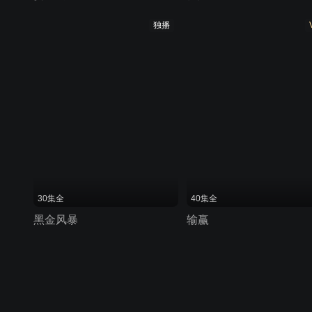
独播
30集全
40集全
黑金风暴
输赢