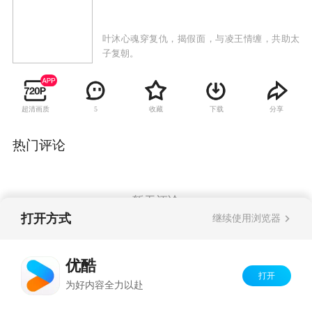
叶沐心魂穿复仇，揭假面，与凌王情缠，共助太
子复朝。
超清画质
收藏
下载
分享
5
热门评论
暂无评论
打开方式
继续使用浏览器
Copyright©
2026
优酷 youku.com
版权所有
优酷
京ICP备06050721号-1
打开
为好内容全力以赴