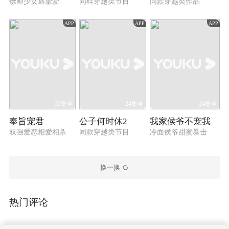
镖师少女遇挚爱
同样穿越类节目
同款穿越类作品
APP
APP
APP
20集全
24集全
24集全
奉旨宠君
公子何时休2
我家侯爷不宠我
双强爱恋相爱相杀
同款穿越类节目
冷面侯爷甜蜜暴击
换一换
热门评论