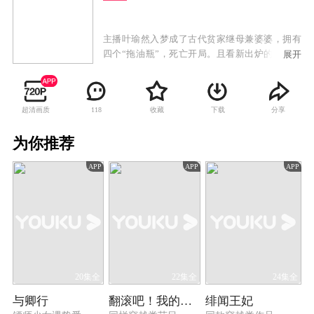
主播叶瑜然入梦成了古代贫家继母兼婆婆，拥有
四个“拖油瓶”，死亡开局。且看新出炉的俏娘子
展开
怎样打怪晋级、发家致富、扶贫乡民，顺便虏获
了一枚傲娇的“贵公子”。
超清画质
收藏
下载
分享
118
为你推荐
APP
APP
APP
20集全
22集全
24集全
与卿行
翻滚吧！我的大小姐
绯闻王妃