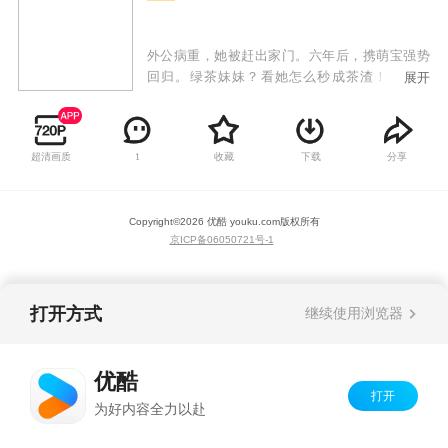
外公病重，她被赶出家门。六年后，携萌宝强势
回归。绿茶妹妹？看她怎么秒成茶渣！恶毒继
展开
母？顺手拧成麻花！只是不断冒出来的男人什么
鬼？
超清画质
收藏
下载
分享
1
Copyright©
2026
优酷 youku.com
版权所有
京ICP备06050721号-1
打开方式
继续使用浏览器
优酷
打开
为好内容全力以赴