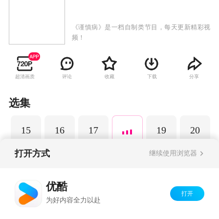
《谨慎病》是一档自制类节目，每天更新精彩视
频！
超清画质
评论
收藏
下载
分享
选集
15
16
17
19
20
打开方式
继续使用浏览器
Copyright©
2026
优酷 youku.com
版权所有
优酷
京ICP备06050721号-1
打开
为好内容全力以赴