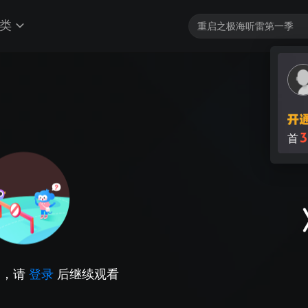
类
3
首
因，请
登录
后继续观看