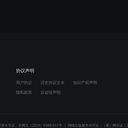
协议声明
用户协议
历史协议文本
知识产权声明
隐私政策
反盗链声明
营许可证：京网文（2024）0368-017号
网络出版服务许可证：（署）网出证（京