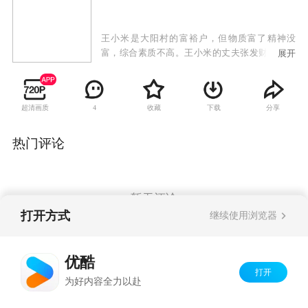
王小米是大阳村的富裕户，但物质富了精神没
富，综合素质不高。王小米的丈夫张发财在城里
展开
打工多年，文明了很多，便开始嫌弃王小米没素
质，和王小米离了婚。王小米不服，为此她做出
了各种努力，最后却都以失败为告终。王小米痛
超清画质
收藏
下载
分享
4
定思痛，反躬自省，知道了自己的差距：光有钱
没用，还要有素质，做人文明，首先让自己变得
美好，才能让人喜欢。于是王小米开始努力改变
热门评论
自己，全方位提高综合素质，还和村里的姐妹们
一起努力改变乡亲们的不良风俗习惯。王小米搞
绿色种植，建文明村庄，从物质富裕走向精神文
明，终于如愿以偿，收获了城里人姜涛的爱情，
暂无评论
获得了新的幸福。
打开方式
继续使用浏览器
Copyright©
2026
优酷 youku.com
版权所有
优酷
京ICP备06050721号-1
打开
为好内容全力以赴