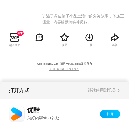
讲述了调皮孩子小品生活中的爆笑故事，传递正
能量，内容幽默搞笑神反转。
超清画质
收藏
下载
分享
6
Copyright©
2026
优酷 youku.com
版权所有
京ICP备06050721号-1
打开方式
继续使用浏览器
优酷
打开
为好内容全力以赴