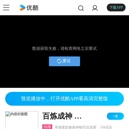
下载APP
数据获取失败，请检查网络之后重试
重试
预览播放中，打开优酷APP看高清完整版
百炼成神 第一二季
+追
.
独播
卑微家奴修炼神秘功法逆袭
104话全