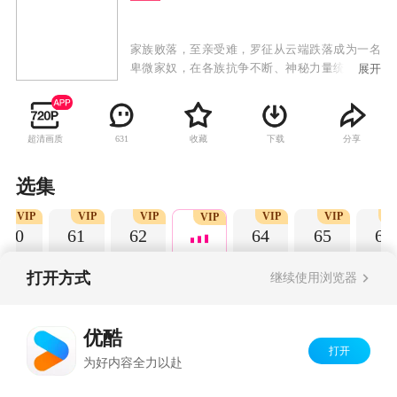
家族败落，至亲受难，罗征从云端跌落成为一名
卑微家奴，在各族抗争不断、神秘力量统治的世
展开
界，不甘堕落的罗征偶得神秘功法，炼自身为
器，一道抗争的序幕，就此轰然拉开。
超清画质
收藏
下载
分享
631
选集
VIP
VIP
VIP
VIP
VIP
V
VIP
60
61
62
64
65
66
打开方式
继续使用浏览器
Copyright©
2026
优酷 youku.com
版权所有
优酷
京ICP备06050721号-1
打开
为好内容全力以赴