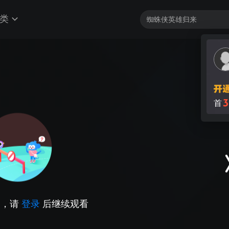
类
3
首
因，请
登录
后继续观看