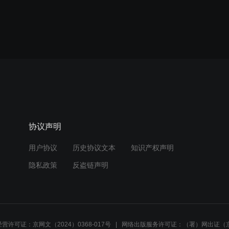
协议声明
用户协议
历史协议文本
知识产权声明
隐私政策
反盗链声明
营许可证：京网文（2024）0368-017号
网络出版服务许可证：（署）网出证（京