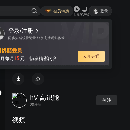
会员特惠
登录
历史
客户端
登录/注册
视频
讨论
同步多端观看记录 尊享高清观影体验
高识能(hVI)_Raytrix四维光场相
立即开通
15
月每月
元，畅享精彩内容
机--3D机器视觉及机械手臂检测
hVI高识能
关注
25粉丝
视频