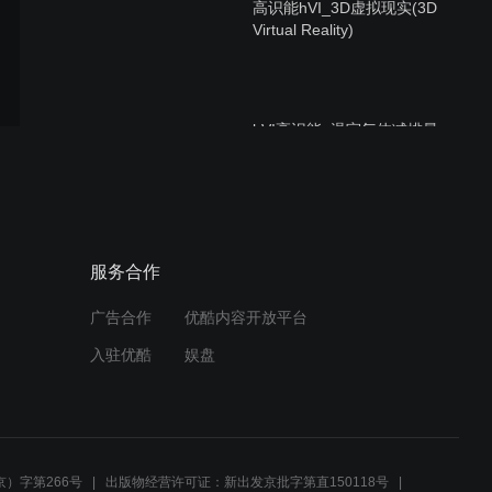
高识能hVI_3D虚拟现实(3D
Virtual Reality)
hVI高识能_温室气体减排最
佳利器-弋诺超Inno Ultra碳
中和技术
高识能hVI_3D(微)流场分析
服务合作
(3D PIV)
广告合作
优酷内容开放平台
入驻优酷
娱盘
hVI高识能_水上漂Inno
Float用电大户节能最佳利器
）字第266号
出版物经营许可证：新出发京批字第直150118号