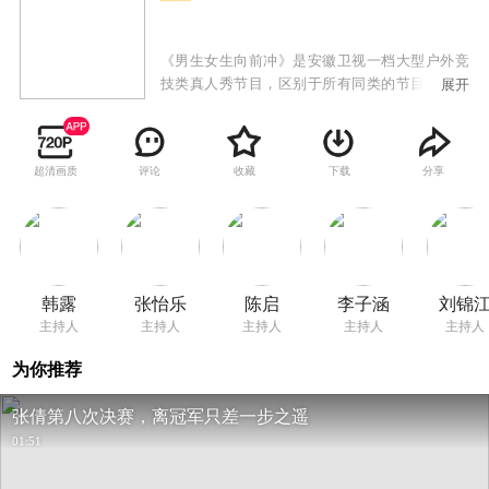
《男生女生向前冲》是安徽卫视一档大型户外竞
技类真人秀节目，区别于所有同类的节目，特别
展开
设置男女双赛道，目的是为保证男女选手都能呈
现不同的看点和亮点。赛道将专门针对男女不同
的运动特点，进行不同的关卡设计：男生赛道将
超清画质
评论
收藏
下载
分享
更注重力量与速度，而女生赛道则在智慧与趣味
上更为讲究。男女赛道精彩纷呈，水上游戏关卡
重重，惊险刺激爆笑升级，更有从热带雨林到冰
河世纪的全新视觉享受，节目从赛制、形式上标
新立异，在众多竞技类真人秀中，突出节目概念
传达，具有自己独特的亮点。作为午间传奇榜样
韩露
张怡乐
陈启
李子涵
刘锦
节目，成功打造品牌合作的优质样板间！伙伴需
主持人
主持人
主持人
主持人
主持人
求实时响应，专属内容快速上屏，成为面向00后
受众的出圈爆款！
为你推荐
张倩第八次决赛，离冠军只差一步之遥
01:51