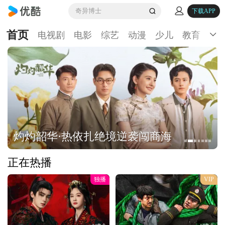
奇异博士
下载APP
首页
电视剧
电影
综艺
动漫
少儿
教育
生
灼灼韶华·热依扎绝境逆袭闯商海
正在热播
独播
VIP