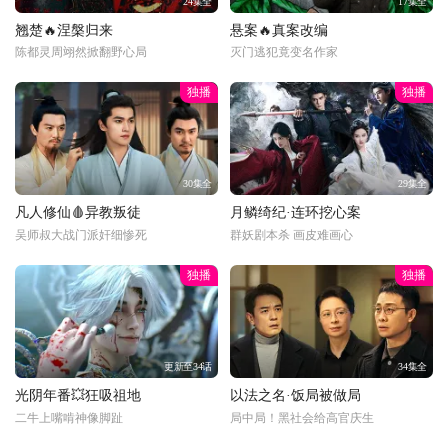
24集全
17集全
翘楚🔥涅槃归来
悬案🔥真案改编
陈都灵周翊然掀翻野心局
灭门逃犯竟变名作家
独播
独播
30集全
29集全
凡人修仙🩸异教叛徒
月鳞绮纪·连环挖心案
吴师叔大战门派奸细惨死
群妖剧本杀 画皮难画心
独播
独播
更新至34话
34集全
光阴年番💥狂吸祖地
以法之名·饭局被做局
二牛上嘴啃神像脚趾
局中局！黑社会给高官庆生