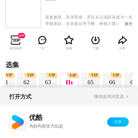
家族败落，至亲受难，罗征从云端跌落成为一名
卑微家奴，在各族抗争不断、神秘力量统治的世
展开
界，不甘堕落的罗征偶得神秘功法，炼自身为
器，一道抗争的序幕，就此轰然拉开。
超清画质
收藏
下载
分享
791
选集
VIP
VIP
VIP
VIP
VIP
V
VIP
61
62
63
65
66
67
打开方式
继续使用浏览器
Copyright©
2026
优酷 youku.com
版权所有
优酷
京ICP备06050721号-1
打开
为好内容全力以赴