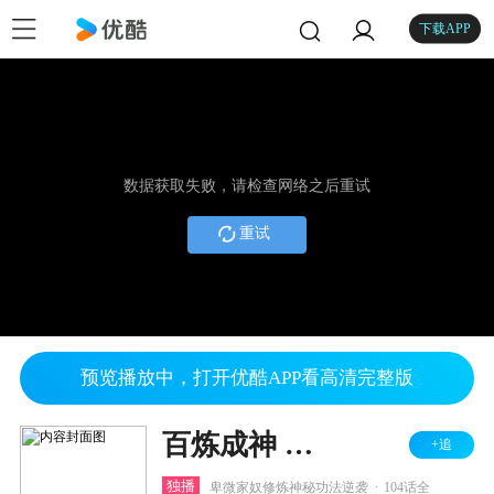
下载APP
数据获取失败，请检查网络之后重试
重试
预览播放中，打开优酷APP看高清完整版
百炼成神 第一二季
+追
.
独播
卑微家奴修炼神秘功法逆袭
104话全