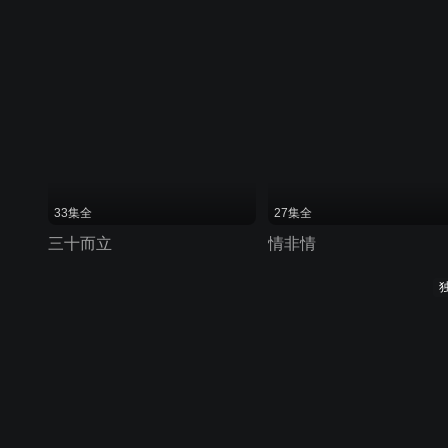
33集全
27集全
三十而立
情非情