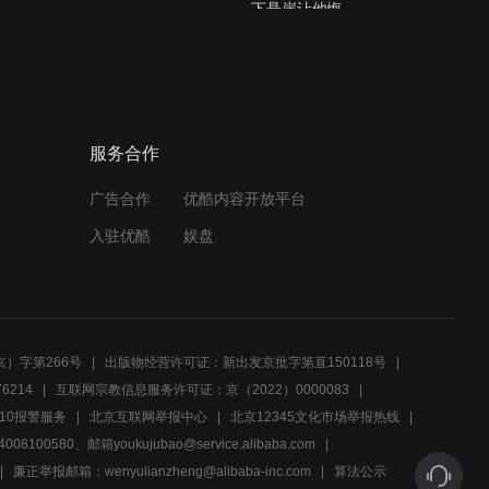
下悬崖让他悔
03:02
《爱情自有天意》37董事长
找到失散多年的孙子
服务合作
02:43
广告合作
优酷内容开放平台
《爱情自有天意》33心机女
利用假怀孕得到总裁
入驻优酷
娱盘
03:43
《爱情自有天意》34总裁抛
弃糟糠妻，结果自己遭报应
）字第266号
出版物经营许可证：新出发京批字第直150118号
破了产
6214
互联网宗教信息服务许可证：京（2022）0000083
03:41
10报警服务
北京互联网举报中心
北京12345文化市场举报热线
00580、邮箱youkujubao@service.alibaba.com
《爱情自有天意》30以为原
配是黄脸婆，绿茶仗着漂亮
廉正举报邮箱：wenyulianzheng@alibaba-inc.com
算法公示