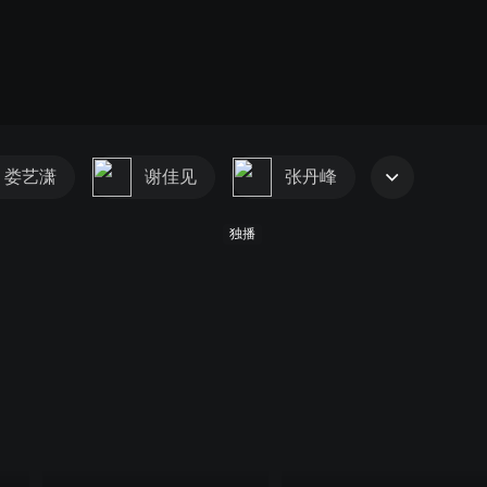
娄艺潇
谢佳见
张丹峰
独播