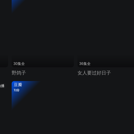
30集全
36集全
野鸽子
女人要过好日子
豆瓣
独播
7.1分