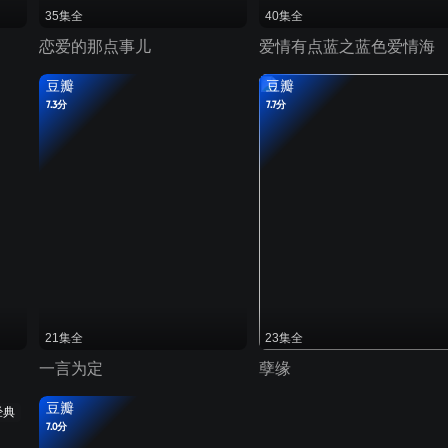
35集全
40集全
恋爱的那点事儿
爱情有点蓝之蓝色爱情海
豆瓣
豆瓣
7.3分
7.7分
21集全
23集全
一言为定
孽缘
豆瓣
经典
7.0分