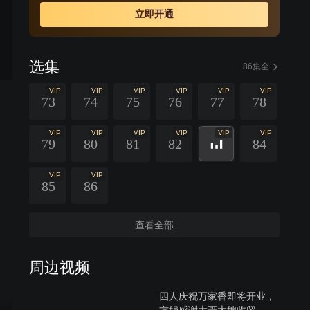
立即开通
选集
86集全
VIP
VIP
VIP
VIP
VIP
VIP
73
74
75
76
77
78
VIP
VIP
VIP
VIP
VIP
VIP
79
80
81
82
84
VIP
VIP
85
86
查看全部
周边视频
四人庆祝万家香即将开业，