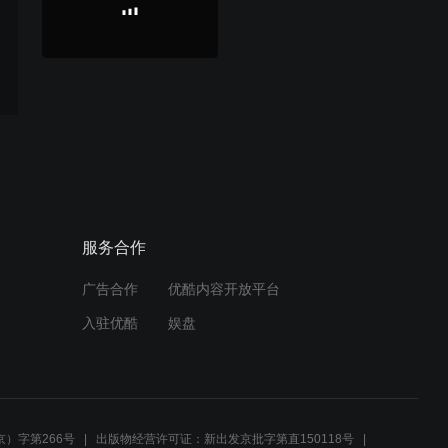
服务合作
广告合作
优酷内容开放平台
入驻优酷
娱盘
）字第266号
出版物经营许可证：新出发京批字第直150118号