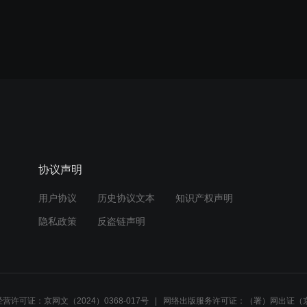
协议声明
用户协议
历史协议文本
知识产权声明
隐私政策
反盗链声明
营许可证：京网文（2024）0368-017号
网络出版服务许可证：（署）网出证（京