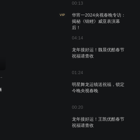
00:13
华宵一2024央视春晚专访：
VIP
揭秘《锦鲤》威亚表演幕
后！
04:14
龙年接好运！魏晨优酷春节
祝福请查收
01:24
州）中秋晚会 2025
明星舞龙运镜送祝福，锁定
播
今晚央视春晚
00:20
龙年接好运！王凯优酷春节
祝福请查收