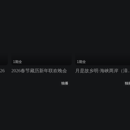
1期全
1期全
26
2026春节藏历新年联欢晚会
月是故乡明·海峡两岸（漳
独播
独