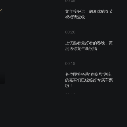
00:09
P
龙年接好运！胡夏优酷春节
祝福请查收
00:20
上优酷看最好看的春晚，黄
渤送你龙年新祝福
00:19
各位即将搭乘“春晚号”列车
的嘉宾们已经签好专属车票
啦！
01:10
沈阳长沙喀什西安春晚四地
集合，浓浓年味向你袭来
01:20