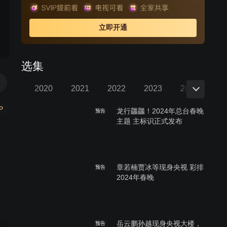
立即开通
选集
2019
2020
2021
2022
2023
2024
P
龙行龘龘！2024年总台春晚
预告
主题 主标识正式发布
章若楠贾冰等现身央视 彩排
预告
2024年春晚
岳云鹏孙越现身央视大楼，
预告