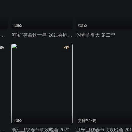
1期全
9期全
大河长歌中国年·黄河民歌春晚 2025
淘宝“笑赢这一年”2021喜剧春晚
闪光的夏天 第二季
预告
VIP
1期全
更新至34期
电视总台元宵晚会 2022
浙江卫视春节联欢晚会 2020
辽宁卫视春节联欢晚会 201