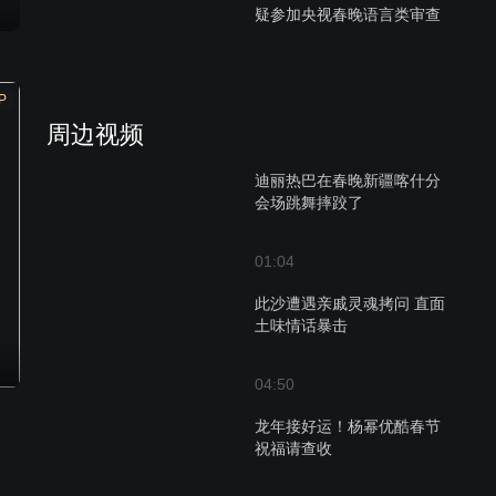
疑参加央视春晚语言类审查
P
周边视频
迪丽热巴在春晚新疆喀什分
会场跳舞摔跤了
01:04
此沙遭遇亲戚灵魂拷问 直面
土味情话暴击
04:50
龙年接好运！杨幂优酷春节
祝福请查收