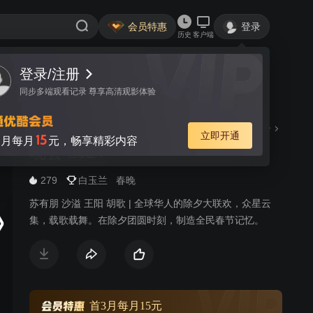
会员特惠
登录
历史
客户端
登录/注册
视频
讨论
277
同步多端观看记录 尊享高清观影体验
中央广播电视总台春节联欢
简介
立即开通
15
月每月
元，畅享精彩内容
晚会 2024
279
白玉兰
春晚
苏有朋 沙溢 王阳 胡歌 | 全球华人的除夕大联欢，众星云
集，载歌载舞。在除夕团圆时刻，制造全民春节记忆。
首3月每月15元