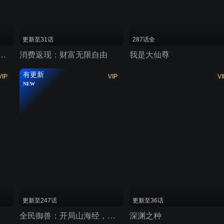
更新至31话
287话全
天赋，我在全民时代封神
消费返现：财富无限自由
我是大仙尊
有更新
VIP
VIP
VI
NEW
更新至247话
更新至36话
全民御兽：开局山海经，我横扫全球
深渊之种