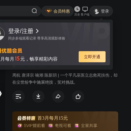
会员特惠
登录
历史
客户端
登录/注册
视频
讨论
4
同步多端观看记录 尊享高清观影体验
毒手巫医
简介
立即开通
15
月每月
元，畅享精彩内容
593
都市
搞笑
热血
周杭 唐泽宗 喃潮 陈新玥 | 一个平凡巫医立志救死扶伤，却
在尘世纷争中施展绝技，笑对挑战。
首3月每月15元