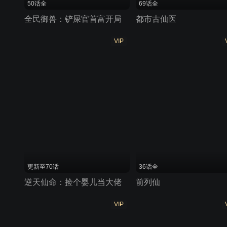
50话全
69话全
全民御兽：铲屎官首富开局
都市古仙医
VIP
更新至70话
36话全
逆天仙命：捡个婴儿当大佬
前列仙
VIP