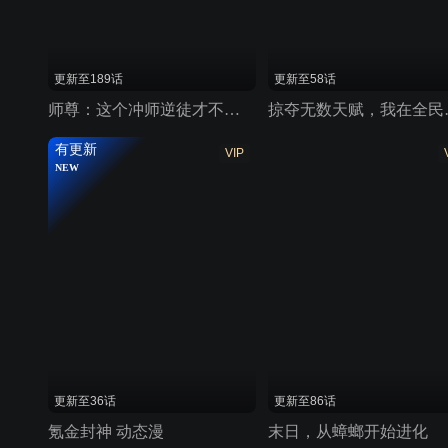
更新至189话
更新至58话
师尊：这个冲师逆徒才不是圣子
掠夺无数
有更新
VIP
NEW
更新至36话
更新至86话
氪金封神 动态漫
末日，从蟑螂开始进化