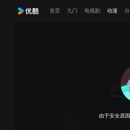
首页
九门
电视剧
动漫
分
由于安全原