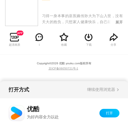
习得一身本事的巫医嫡传孙大为下山入世，没有
天大的抱负，只想家人健康快乐，自己能够治病
展开
救人赚点小钱，却没想到总有麻烦找上自己，面
对尘世种种诱惑纠葛，且看一个胖子如何扮猪吃
老虎，并将巫医发扬光大。
超清画质
收藏
下载
分享
1
Copyright©
2026
优酷 youku.com
版权所有
京ICP备06050721号-1
打开方式
继续使用浏览器
优酷
打开
为好内容全力以赴