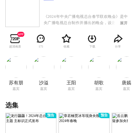
《2024年中央广播电视总台春节联欢晚会》是中
央广播电视总台制作并播出的晚会，设北京主会
展开
场和辽宁沈阳、湖南长沙、陕西西安、新疆喀什
四个分会场，晚会以“龙行龘龘，欣欣家国”为主
题，创新“思想+艺术+技术”融合传播，与全球华
超清画质
收藏
下载
分享
175
人相约除夕，共享一台精彩纷呈、情真意切、热
气腾腾的文化盛宴。
苏有朋
沙溢
王阳
胡歌
唐嫣
嘉宾
嘉宾
嘉宾
嘉宾
嘉宾
选集
预告
预告