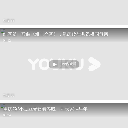
热度 88
纯享版：歌曲《难忘今宵》，熟悉旋律共祝祖国母亲
04:12
APP内观看
热度 85
重庆7岁小豆豆受邀看春晚，向大家拜早年
00:24