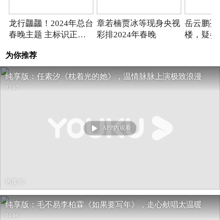
龙行龘龘！2024年总台
章若楠贾冰等现身央视
岳云鹏孙
春晚主题 主标识正式
彩排2024年春晚
楼，疑参
发布
言类审查
为你推荐
纯享版：任素汐《枕着光的她》，温情脉脉上演极致浪漫
02:47
APP内观看
热度 90
纯享版：毛不易李柏霖《如果要写年》，走心献唱太温暖
04:06