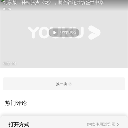
纯享版：孙楠张杰《龙》，腾空翱翔共筑盛世中华
03:28
APP内观看
热度 106
换一换
热门评论
打开方式
继续使用浏览器
暂无评论