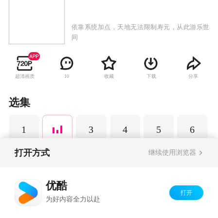
依靠系统加点，天地无法限制寿元，从此游乐世
间
超清画质
收藏
下载
分享
10
选集
1
3
4
5
6
打开方式
继续使用浏览器
Copyright©
2026
优酷 youku.com
版权所有
优酷
京ICP备06050721号-1
打开
为好内容全力以赴