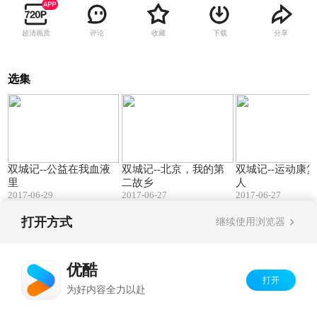
超清画质
评论
收藏
下载
分享
选集
03:10
03:08
双城记--公益在我血液
双城记--北京，我的第
双城记--运动康
里
二故乡
人
2017-06-29
2017-06-27
2017-06-27
打开方式
继续使用浏览器
Copyright©
2026
优酷 youku.com
版权所有
京ICP备06050721号-1
优酷
打开
为好内容全力以赴