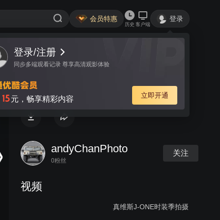
会员特惠
登录
历史
客户端
登录/注册
视频
讨论
同步多端观看记录 尊享高清观影体验
王力宏代言的尼康相机广告拍摄
立即开通
15
月
元，畅享精彩内容
andyChanPhoto
关注
0粉丝
视频
真维斯J-ONE时装季拍摄