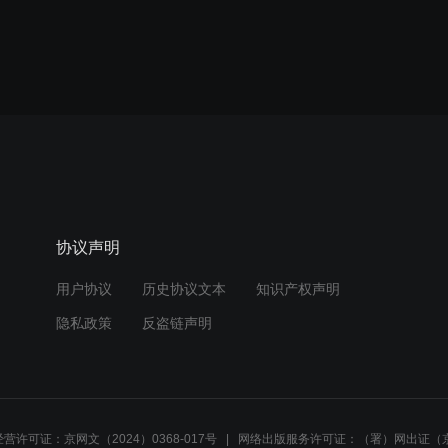
协议声明
用户协议
历史协议文本
知识产权声明
隐私政策
反盗链声明
营许可证：京网文（2024）0368-017号
网络出版服务许可证：（署）网出证（京