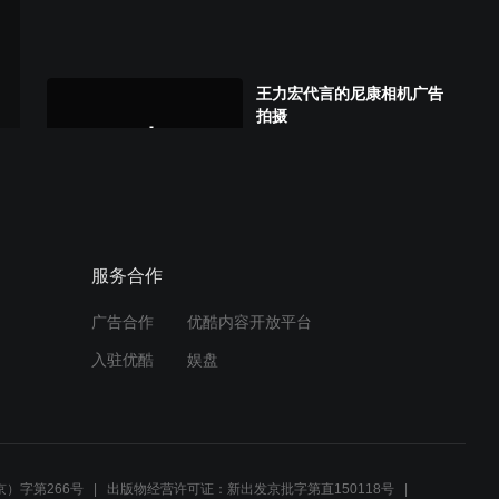
王力宏代言的尼康相机广告
拍摄
服务合作
广告合作
优酷内容开放平台
入驻优酷
娱盘
）字第266号
出版物经营许可证：新出发京批字第直150118号