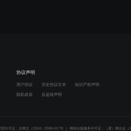
协议声明
用户协议
历史协议文本
知识产权声明
隐私政策
反盗链声明
营许可证：京网文（2024）0368-017号
网络出版服务许可证：（署）网出证（京