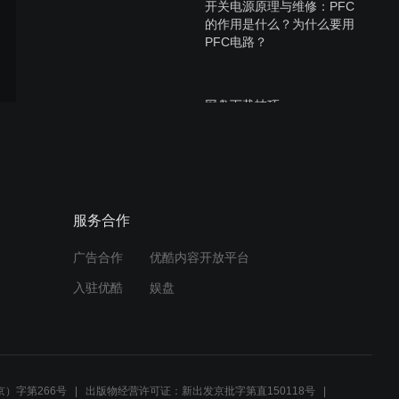
开关电源原理与维修：PFC
的作用是什么？为什么要用
PFC电路？
网盘下载技巧
网盘使用方法
服务合作
广告合作
优酷内容开放平台
入驻优酷
娱盘
开关电源原理与维修：EMI
整流滤滤电路03
）字第266号
出版物经营许可证：新出发京批字第直150118号