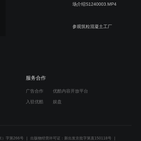
场介绍S1240003.MP4
参观筑粒混凝土工厂
奥运瞭望塔与亚洲金融大厦
服务合作
广告合作
优酷内容开放平台
国家图书馆前装配式朗读亭
入驻优酷
娱盘
快速建造
雄安设计中心20181115
）字第266号
出版物经营许可证：新出发京批字第直150118号