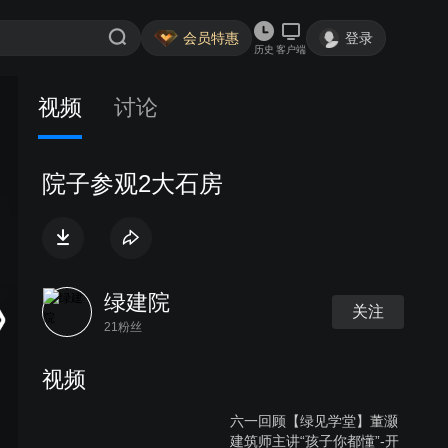
会员特惠
登录
历史
客户端
视频
讨论
院子参观2大石房
绿建院
关注
21粉丝
视频
六一回顾【绿见学堂】董灏
建筑师主讲“孩子你都懂”-开