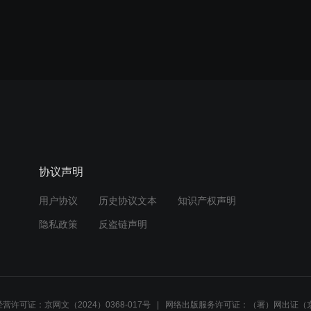
协议声明
用户协议
历史协议文本
知识产权声明
隐私政策
反盗链声明
营许可证：京网文（2024）0368-017号
网络出版服务许可证：（署）网出证（京