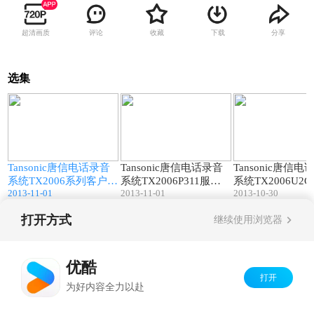
超清画质
评论
收藏
下载
分享
选集
6
26:17
40:10
Tansonic唐信电话录音
Tansonic唐信电话录音
Tansonic唐信
信
系统TX2006系列客户信
系统TX2006P311服务
系统TX2006U2
2013-11-01
2013-11-01
2013-10-30
息弹屏软件使用方法
器端软件使用方法
软件使用方法
打开方式
继续使用浏览器
Copyright©
2026
优酷 youku.com
版权所有
京ICP备06050721号-1
优酷
打开
为好内容全力以赴