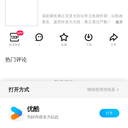
该剧聚焦雍正至道光四位帝王执政时期，以勤政
肃贪、盛世转衰为主线：雍正通过严酷改革充盈
展开
国库，乾隆缔造鼎盛却放任腐败，嘉庆整顿吏治
难挽颓势，道光力行节俭仍未能中兴国运，折射
清朝由盛转衰的进程。
超清画质
收藏
下载
分享
2
热门评论
暂无评论
打开方式
继续使用浏览器
Copyright©
2026
优酷 youku.com
版权所有
优酷
京ICP备06050721号-1
打开
为好内容全力以赴