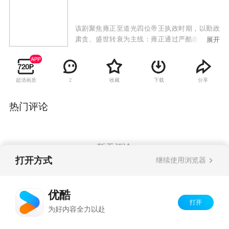
该剧聚焦雍正至道光四位帝王执政时期，以勤政
肃贪、盛世转衰为主线：雍正通过严酷改革充盈
展开
国库，乾隆缔造鼎盛却放任腐败，嘉庆整顿吏治
难挽颓势，道光力行节俭仍未能中兴国运，折射
清朝由盛转衰的进程。
超清画质
收藏
下载
分享
2
热门评论
暂无评论
打开方式
继续使用浏览器
Copyright©
2026
优酷 youku.com
版权所有
优酷
京ICP备06050721号-1
打开
为好内容全力以赴