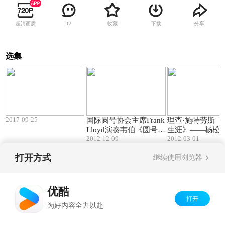
超清画质
收藏
下载
分享
12
选集
19:53
12:34
2017-09-25
国际圆号协会主席Frank
理查·施特劳斯《
Lloyd演奏韦伯《圆号协
生涯》——杨松
2012-12-09
2012-03-01
奏曲》
阿姆斯特丹皇家
管弦乐团
打开方式
继续使用浏览器
Copyright©
2026
优酷 youku.com
版权所有
京ICP备06050721号-1
优酷
打开
为好内容全力以赴