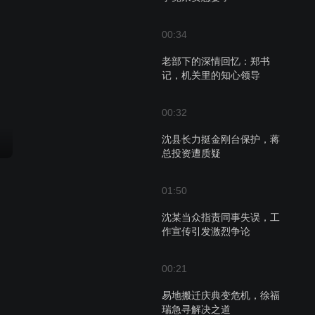
00:34
老部下的深情回忆：郑书
记，机关里的知心领导
00:32
沈县长力挺金刚台保护，蒋
总投资遭质疑
01:50
沈某当众指责同事失误，工
作宣传引发激烈争论
00:21
易地搬迁庆典变危机，徐福
瑞急寻解决之道