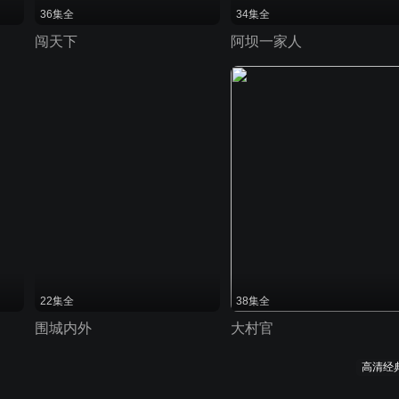
36集全
34集全
闯天下
阿坝一家人
22集全
38集全
围城内外
大村官
高清经