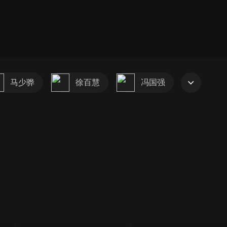
马少骅
徐百慧
冯国强