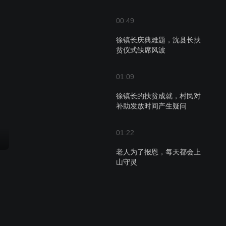
00:49
徐镇长庆典难题，沈县长扶
贫仪式缺席风波
01:09
徐镇长的扶贫成就，村民对
补助发放时间产生疑问
01:22
老人为了报恩，每天都会上
山守灵
07:33
暖心沈县长背伤腿老汉，共
赴祭祖之旅