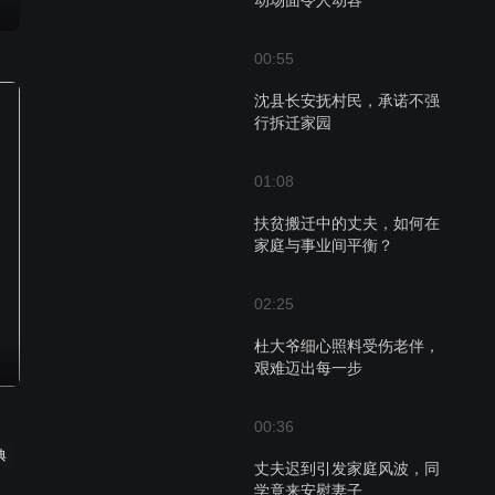
动场面令人动容
00:55
沈县长安抚村民，承诺不强
行拆迁家园
01:08
扶贫搬迁中的丈夫，如何在
家庭与事业间平衡？
02:25
杜大爷细心照料受伤老伴，
艰难迈出每一步
00:36
典
丈夫迟到引发家庭风波，同
学竟来安慰妻子