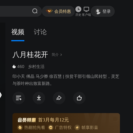
会员特惠
登录
历史
客户端
视频
讨论
八月桂花开
简介
460
乡村生活
印小天 傅晶 马少骅 徐百慧 | 扶贫干部引领山民转型，灵芝
与茶叶种出致富新路。
首3月每月12元