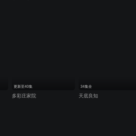
更新至40集
34集全
多彩庄家院
天底良知