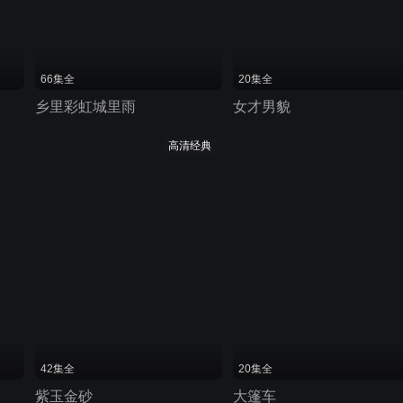
66集全
20集全
乡里彩虹城里雨
女才男貌
高清经典
42集全
20集全
紫玉金砂
大篷车