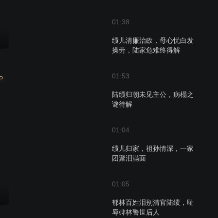
01:38
绩儿清廉治政，母心忧白发
操劳，陆家危难终得解
01:53
P
陆绩归朝未见主公，病榻之
谜待解
01:04
绩儿归家，祖孙情深，一家
团聚泪满面
01:05
郁林百姓泪别清官陆绩，耻
辱碑林警世后人