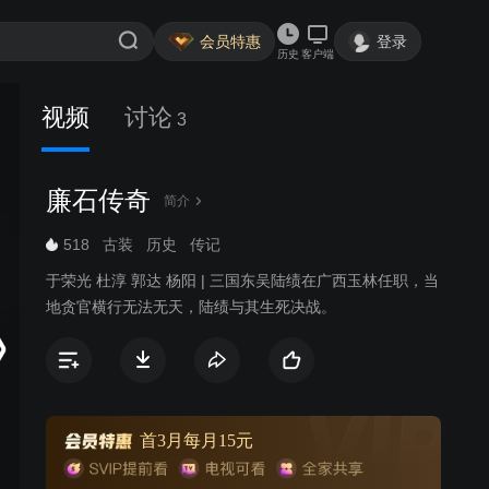
会员特惠
登录
历史
客户端
视频
讨论
3
廉石传奇
简介
518
古装
历史
传记
于荣光 杜淳 郭达 杨阳 | 三国东吴陆绩在广西玉林任职，当
地贪官横行无法无天，陆绩与其生死决战。
首3月每月15元