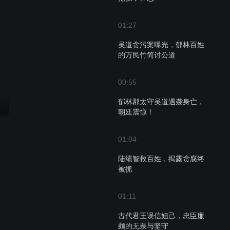
01:27
吴道贪污案曝光，郁林百姓
的万民竹简讨公道
00:55
郁林郡太守吴道遇袭身亡，
朝廷震惊！
01:04
陆绩智救百姓，揭露贪腐终
被抓
01:11
古代君王误信妲己，忠臣廉
颇的无奈与坚守