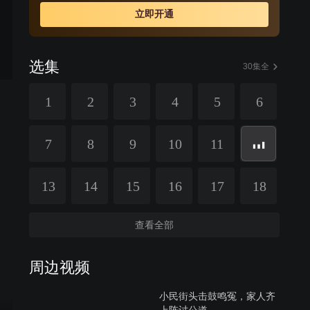
立即开通
选集
30集全
1
2
3
4
5
6
7
8
9
10
11
13
14
15
16
17
18
查看全部
周边视频
小民街头击鼓鸣冤，家人齐