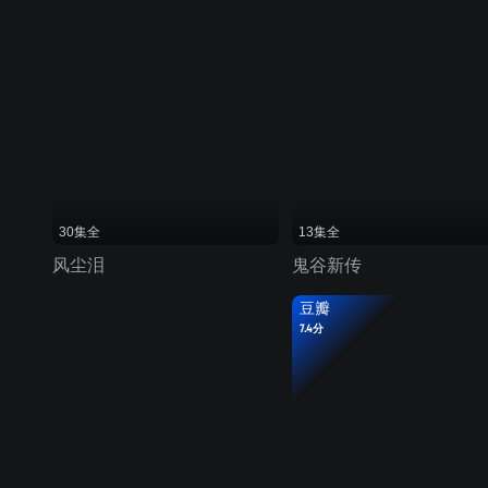
30集全
13集全
风尘泪
鬼谷新传
豆瓣
7.4分