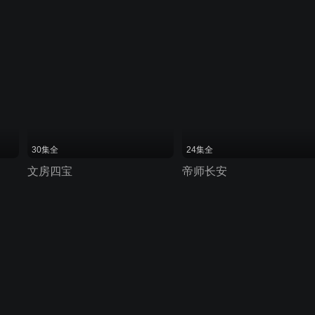
30集全
24集全
文房四宝
帝师长安