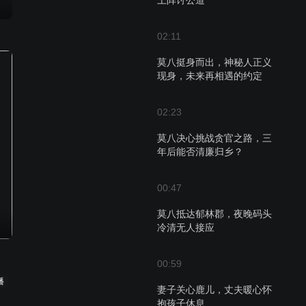
上阵讨公道
02:11
莫八挺身而出，神秘人正义
现身，未来再相遇的约定
02:23
莫八决心挑战贪官之路，三
年后能否清廉归乡？
00:47
莫八抵达郁林郡，夜晚码头
冷清无人接应
00:59
播
妻子关心鹿儿，丈夫暖心怀
抱孩子休息