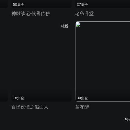
50集全
37集全
神雕续记·侠骨传薪
老爷升堂
独播
18集全
30集全
百怪夜谭之假面人
菊花醉
独