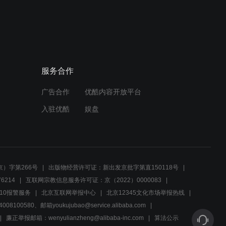
02:32
袁飞智勇双全，陆绩却用计
谋将他困住
服务合作
02:49
广告合作
优酷内容开放平台
清官陆大人智破盗贼误会，
赢得尊敬与尊重
入驻优酷
娱盘
00:50
夫人妙计解危机，陆兄赞赏
主公重拾信任
）字第266号
出版物经营许可证：新出发京批字第直150118号
6214
互联网宗教信息服务许可证：京（2022）0000083
01:28
10报警服务
北京互联网举报中心
北京12345文化市场举报热线
00580、邮箱youkujubao@service.alibaba.com
刘备与袁飞微妙关系，忠诚
部下如何应对？
廉正举报邮箱：wenyulianzheng@alibaba-inc.com
算法公示