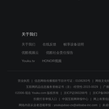
关于我们
关于我们
在线反馈
帧享设备说明
优酷视频云
优酷社会责任报告
Youku.tv
HONOR视频
营业执照
信息网络传播视听节目许可证：0108283号
网络文化经
互联网药品信息服务资格证书（京）-经营性-2015-0029
广播
©2006-现在 Youku.com 版权所有
京ICP证060288号
京ICP备060
扫黄打非举报入口
中国互联网举报中心
网上有害信
网络内容从业者违规举报：youkujubao-zx@alibaba-inc.com
未成年