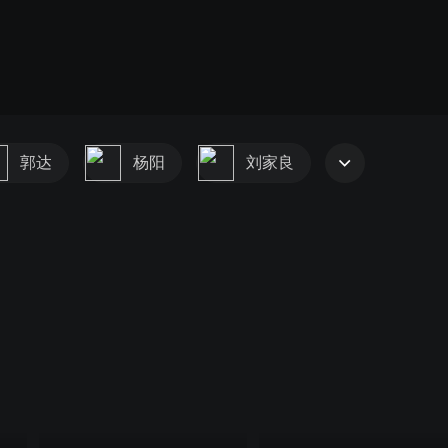
郭达
杨阳
刘家良