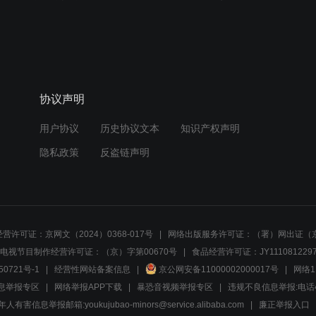
协议声明
用户协议
历史协议文本
知识产权声明
隐私政策
反盗链声明
营许可证：京网文（2024）0368-017号
网络出版服务许可证：（署）网出证（京
电视节目制作经营许可证：（京）字第00670号
食品经营许可证：JY1110812297
50721号-1
经营性网站备案信息
京公网安备11000002000017号
网络1
息举报专区
网络举报APP下载
暴恐音视频举报专区
违规不良信息举报:电话40081
人有害信息举报邮箱:youkujubao-minors@service.alibaba.com
廉正举报入口