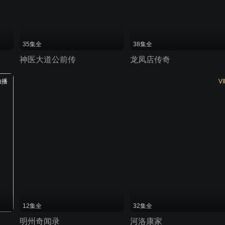
35集全
38集全
神医大道公前传
龙凤店传奇
独播
VI
12集全
32集全
明州奇闻录
河洛康家