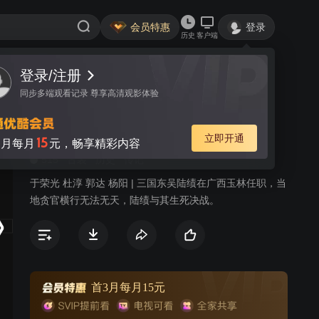
会员特惠
登录
历史
客户端
登录/注册
视频
讨论
3
同步多端观看记录 尊享高清观影体验
廉石传奇
简介
立即开通
15
月每月
元，畅享精彩内容
515
古装
历史
传记
于荣光 杜淳 郭达 杨阳 | 三国东吴陆绩在广西玉林任职，当
地贪官横行无法无天，陆绩与其生死决战。
首3月每月15元