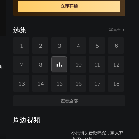
立即开通
选集
30集全
1
2
3
4
5
6
7
8
10
11
12
播
13
14
15
16
17
18
查看全部
周边视频
小民街头击鼓鸣冤，家人齐