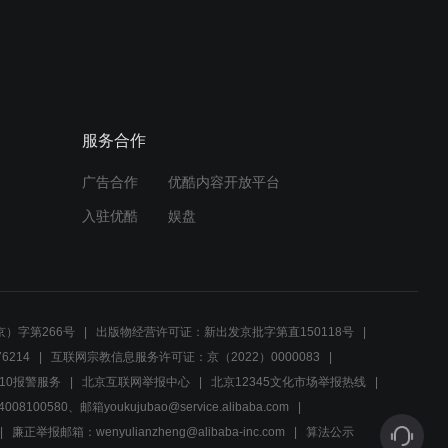
02:32
袁飞智勇双全，陆绩却用计
谋将他困住
服务合作
02:49
广告合作
优酷内容开放平台
清官陆大人智破盗贼误会，
赢得尊敬与尊重
入驻优酷
娱盘
00:50
夫人妙计解危机，陆兄赞赏
主公重拾信任
）字第266号
出版物经营许可证：新出发京批字第直150118号
6214
互联网宗教信息服务许可证：京（2022）0000083
01:28
10报警服务
北京互联网举报中心
北京12345文化市场举报热线
00580、邮箱youkujubao@service.alibaba.com
刘备与袁飞微妙关系，忠诚
部下如何应对？
廉正举报邮箱：wenyulianzheng@alibaba-inc.com
算法公示