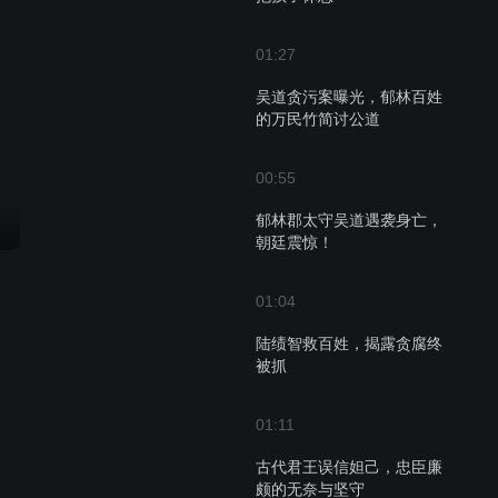
01:27
吴道贪污案曝光，郁林百姓
的万民竹简讨公道
00:55
郁林郡太守吴道遇袭身亡，
朝廷震惊！
01:04
陆绩智救百姓，揭露贪腐终
被抓
01:11
古代君王误信妲己，忠臣廉
颇的无奈与坚守