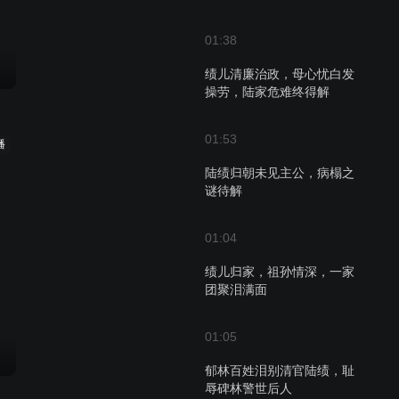
01:38
绩儿清廉治政，母心忧白发
操劳，陆家危难终得解
01:53
播
陆绩归朝未见主公，病榻之
谜待解
01:04
绩儿归家，祖孙情深，一家
团聚泪满面
01:05
郁林百姓泪别清官陆绩，耻
辱碑林警世后人