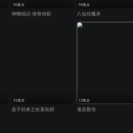
50集全
56集全
神雕续记·侠骨传薪
八仙伏魔录
31集全
13集全
皇子归来之欢喜知府
鬼谷新传