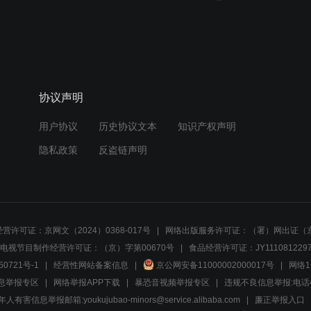
协议声明
用户协议
历史协议文本
知识产权声明
隐私政策
反盗链声明
营许可证：京网文（2024）0368-017号
网络出版服务许可证：（署）网出证（京
电视节目制作经营许可证：（京）字第00670号
食品经营许可证：JY1110812297
50721号-1
经营性网站备案信息
京公网安备11000002000017号
网络1
息举报专区
网络举报APP下载
暴恐音视频举报专区
违规不良信息举报:电话40081
人有害信息举报邮箱:youkujubao-minors@service.alibaba.com
廉正举报入口