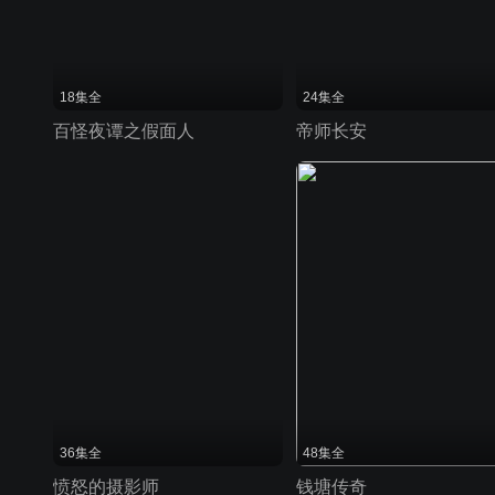
18集全
24集全
百怪夜谭之假面人
帝师长安
36集全
48集全
愤怒的摄影师
钱塘传奇