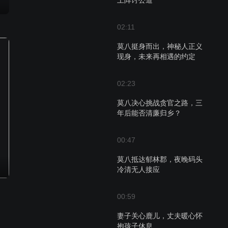
上阵讨公道
02:11
莫八挺身而出，神秘人正义
现身，未来再相遇的约定
02:23
莫八决心挑战贪官之路，三
年后能否清廉归乡？
00:47
莫八抵达郁林郡，夜晚码头
冷清无人接应
00:59
妻子关心鹿儿，丈夫暖心怀
抱孩子休息