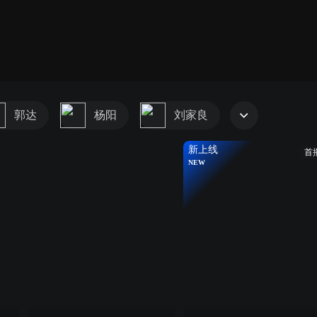
郭达
杨阳
刘家良
新上线
首
NEW