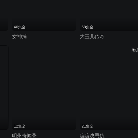
40集全
68集全
女神捕
大玉儿传奇
独
12集全
21集全
明州奇闻录
骗骗决恩仇