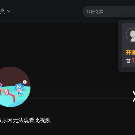
类
3
首
权原因无法观看此视频