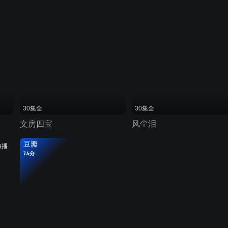
30集全
30集全
文房四宝
风尘泪
豆瓣
独播
7.4分