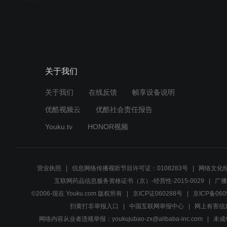
关于我们
关于我们
在线反馈
帧享设备说明
优酷视频云
优酷社会责任报告
Youku.tv
HONOR视频
营业执照
信息网络传播视听节目许可证：0108283号
网络文化经
互联网药品信息服务资格证书（京）-经营性-2015-0029
广播
©2006-现在 Youku.com 版权所有
京ICP证060288号
京ICP备060
扫黄打非举报入口
中国互联网举报中心
网上有害信
网络内容从业者违规举报：youkujubao-zx@alibaba-inc.com
未成年