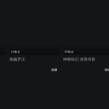
24集全
50集全
疯癫罗汉
神雕续记·侠骨传薪
独播
独