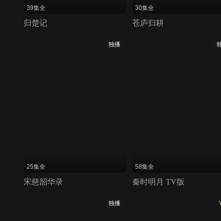
39集全
30集全
归楚记
苍庐归耕
独播
25集全
58集全
宋慈韶华录
秦时明月 TV版
独播