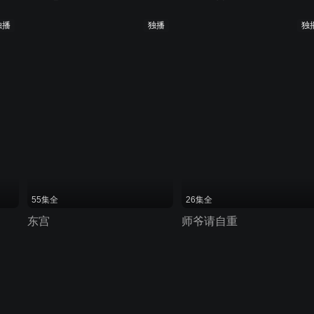
独播
独播
独
55集全
26集全
东宫
师爷请自重