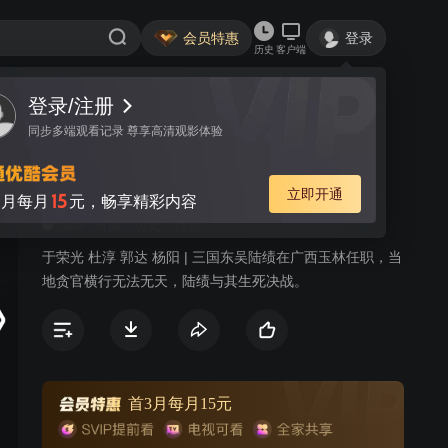
会员特惠
登录
历史
客户端
登录/注册
视频
讨论
8
同步多端观看记录 尊享高清观影体验
廉石传奇
简介
立即开通
15
月每月
元，畅享精彩内容
518
古装
历史
传记
于荣光 杜淳 郭达 杨阳 | 三国东吴陆绩在广西玉林任职，当
地贪官横行无法无天，陆绩与其生死决战。
首3月每月15元