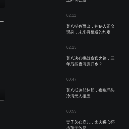
上阵讨公道
02:11
莫八挺身而出，神秘人正义
现身，未来再相遇的约定
02:23
莫八决心挑战贪官之路，三
年后能否清廉归乡？
00:47
莫八抵达郁林郡，夜晚码头
冷清无人接应
00:59
妻子关心鹿儿，丈夫暖心怀
抱孩子休息