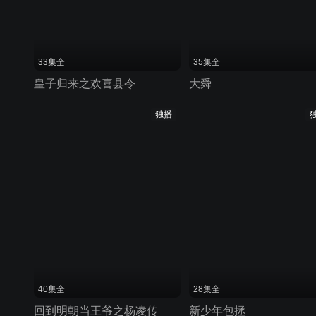
33集全
35集全
皇子归来之欢喜县令
大舜
独播
40集全
28集全
回到明朝当王爷之杨凌传
新少年包拯