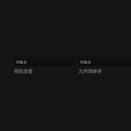
28集全
56集全
萌医甜妻
九州缥缈录