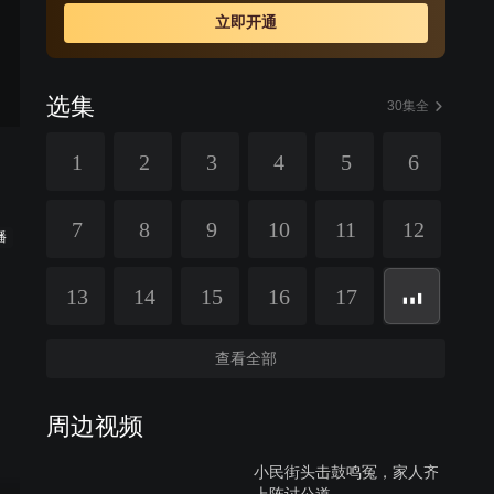
立即开通
选集
30集全
1
2
3
4
5
6
7
8
9
10
11
12
播
13
14
15
16
17
查看全部
周边视频
小民街头击鼓鸣冤，家人齐