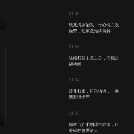
01:38
绩儿清廉治政，母心忧白发
操劳，陆家危难终得解
01:53
陆绩归朝未见主公，病榻之
谜待解
01:04
绩儿归家，祖孙情深，一家
团聚泪满面
01:05
郁林百姓泪别清官陆绩，耻
辱碑林警世后人