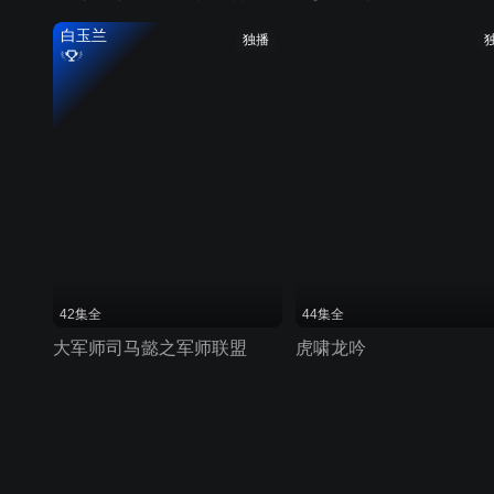
白玉兰
独播
42集全
44集全
大军师司马懿之军师联盟
虎啸龙吟