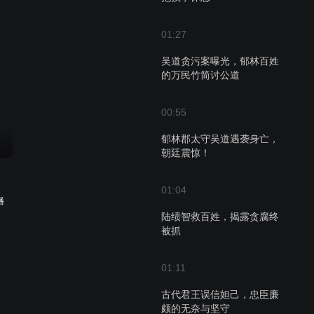
01:27
吴道贪污案曝光，郁林百姓
的万民竹简讨公道
00:55
郁林郡太守吴道遇袭身亡，
朝廷震惊！
01:04
播
陆绩智救百姓，揭露贪腐终
被抓
01:11
古代君王误信妲己，忠臣廉
颇的无奈与坚守