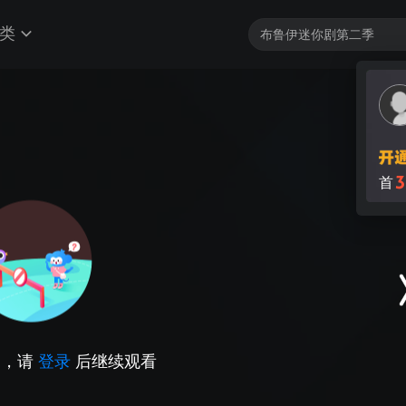
类
3
首
因，请
登录
后继续观看