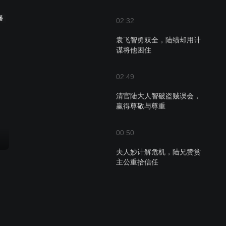
播
02:32
袁飞智勇双全，陆绩却用计
谋将他困住
02:49
清官陆大人智破盗贼误会，
赢得尊敬与尊重
00:50
夫人妙计解危机，陆兄赞赏
主公重拾信任
01:28
刘备与袁飞微妙关系，忠诚
部下如何应对？