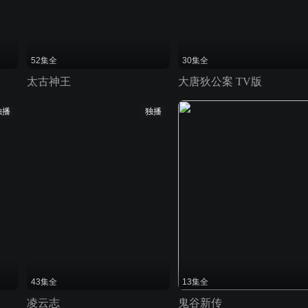
52集全
30集全
太古神王
大唐狄公案 TV版
独播
独播
43集全
13集全
凌云志
鬼谷新传