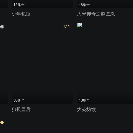
12集全
48集全
少年包拯
大宋传奇之赵匡胤
独播
VIP
50集全
40集全
独孤皇后
大染坊续
VIP