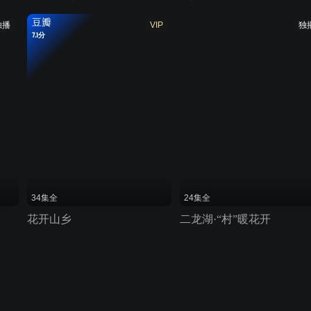
豆瓣
独播
VIP
独
7.1分
34集全
24集全
花开山乡
二龙湖·“村”暖花开