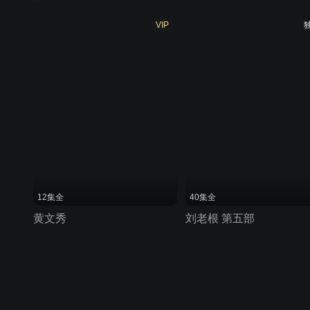
VIP
12集全
40集全
黄文秀
刘老根 第五部