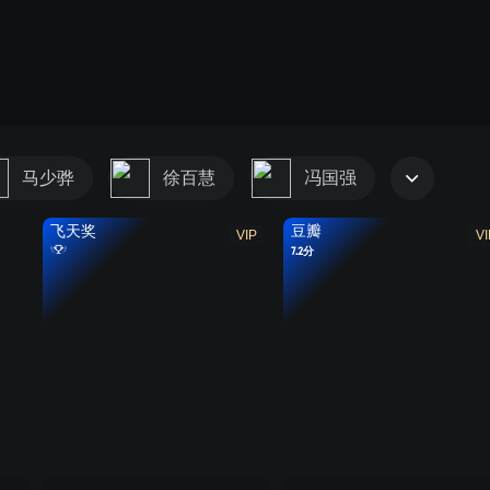
马少骅
徐百慧
冯国强
飞天奖
豆瓣
VIP
VI
7.2分