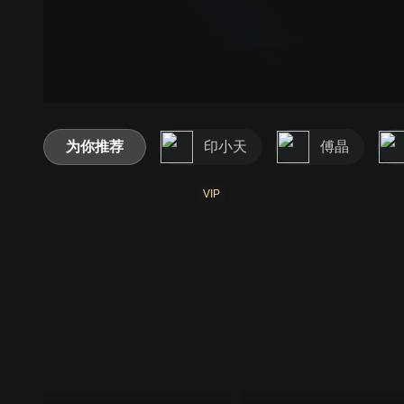
为你推荐
印小天
傅晶
VIP